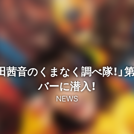
熊田茜音のくまなく調べ隊！」
バーに潜入！
NEWS