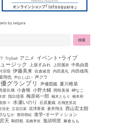
eets by seigura
イベント・ライブ
アニメ
/7
TrySail
ュージック
上坂すみれ
中島由貴
上田麗奈
伊藤美来
佐倉綾音
内田真礼
内田雄馬
村宗悟
葉翔也
声グラ
声おしばい
声優グランプリ
夏川椎菜
声優図鑑
小倉唯
小野大輔
西亜玖璃
岡咲美保
岬なこ
梅原裕一郎
木碧
指出毬亜
橋本和
楠木ともり
水瀬いのり
樹奈々
石原夏織
石飛恵里花
西山宏太朗
花澤香菜
立花日菜
蒼井翔太
谷浩史
進学・オーディション
訪ななか
豊田萌絵
宮天
鬼頭明里
麻倉もも
駒田航
高橋李依