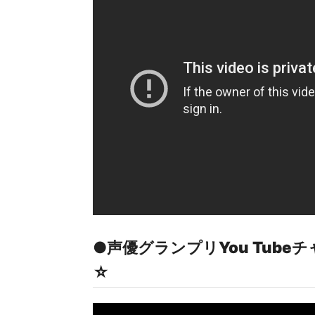
●声優グランプリYou Tub
☆