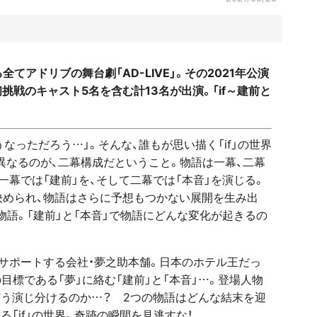
アドリブの舞台劇「AD-LIVE」。その2021年公演
初挑戦のキャスト5名を含む計13名が出演。「if～建前と
なっただろう…」。そんな、誰もが思い描く「if」の世界
異なるのが、二幕構成だということ。物語は一幕、二幕
幕では「建前」を、そして二幕では「本音」を演じる。
決められ、物語はさらに予想もつかない展開を生み出
物語。「建前」と「本音」で物語にどんな変化が起きるの
サポートする会社・夢之助本舗。日本のホテル王だっ
目標である「夢」に絡む「建前」と「本音」…。登場人物
どう演じ分けるのか…？ 2つの物語はどんな結末を迎
る「if」の世界。奇跡の瞬間を見逃すな！