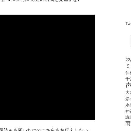
Tw
22
ミ
仲
千
大
悠
水
神
諏
雨
気込みも届いたのでこちらもお伝えしたい。