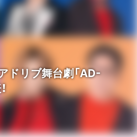
アドリブ舞台劇「AD-
！