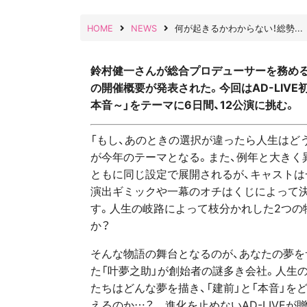
HOME
NEWS
何が起きるかわからない！総勢...
鈴村健一さんが総合プロデューサーを務める全て
の開催概要が発表された。今回はAD-LIVE
本音～」をテーマに6日間、12公演に挑む。
「もし、あのときの選択が違ったら人生はどう
が今年のテーマとなる。また、例年と大きく
ともに同じ設定で展開されるが、キャストは一
演出ギミックや一幕のオチはくじによって
す。人生の岐路によって枝分かれした2つの
か？
そんな物語の舞台となるのが、あなたの夢を
た「叶夢之助」が創始者の謎多き会社。人生の
たちはどんな夢を描き、「建前」と「本音」を
えるのか…？ 進化を止めないAD-LIVEが贈