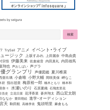
eets by seigura
イベント・ライブ
アニメ
/7
TrySail
ュージック
上坂すみれ
中島由貴
上田麗奈
伊藤美来
佐倉綾音
内田真礼
内田雄馬
村宗悟
葉翔也
声グラ
声おしばい
声優グランプリ
夏川椎菜
声優図鑑
小倉唯
小野大輔
西亜玖璃
岡咲美保
岬なこ
梅原裕一郎
木碧
指出毬亜
橋本和
楠木ともり
水瀬いのり
樹奈々
石原夏織
石飛恵里花
西山宏太朗
花澤香菜
立花日菜
蒼井翔太
谷浩史
進学・オーディション
訪ななか
豊田萌絵
宮天
鬼頭明里
麻倉もも
駒田航
高橋李依