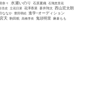
水瀬いのり
樹奈々
石原夏織
石飛恵里花
西山宏太朗
花澤香菜
立花日菜
蒼井翔太
谷浩史
進学・オーディション
訪ななか
豊田萌絵
宮天
鬼頭明里
麻倉もも
駒田航
高橋李依