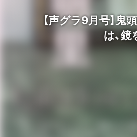
【声グラ9月号】鬼頭明
は、鏡