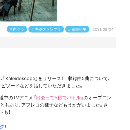
声グラ
声優グランプリ
鬼頭明里
2021/08/04
aleidoscope』をリリース！ 収録曲5曲について、
エピソードなどを話していただきました。
放送中のTVアニメ『
出会って5秒でバトル
』のオープニン
ともあり、アフレコの様子などもうかがいました。さ
トも！
ク！