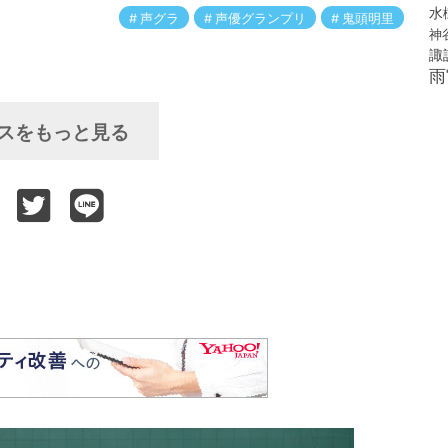
水
声グラ
声優グランプリ
鬼頭明里
神
諏
雨
スをもっと見る