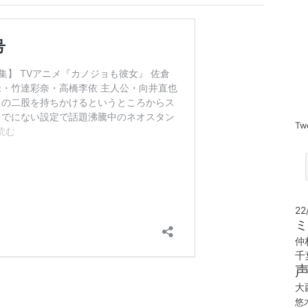
Tw
22
ミ
仲
千
。
大
悠