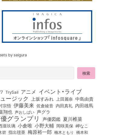
eets by seigura
イベント・ライブ
アニメ
/7
TrySail
ュージック
上坂すみれ
中島由貴
上田麗奈
伊藤美来
佐倉綾音
内田真礼
内田雄馬
村宗悟
葉翔也
声グラ
声おしばい
声優グランプリ
夏川椎菜
声優図鑑
小倉唯
小野大輔
西亜玖璃
岡咲美保
岬なこ
梅原裕一郎
木碧
指出毬亜
橋本和
楠木ともり