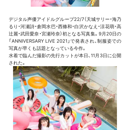
デジタル声優アイドルグループ22/7（天城サリー・海乃
るり・河瀬詩・倉岡水巴・西條和・白沢かなえ・涼花萌・高
辻麗・武田愛奈・宮瀬玲奈）初となる写真集。9月20日の
「ANNIVERSARY LIVE 2021」で発表され、制服姿での
写真が早くも話題となっている今作。
水着で臨んだ撮影の先行カットが本日、11月3日に公開
された。