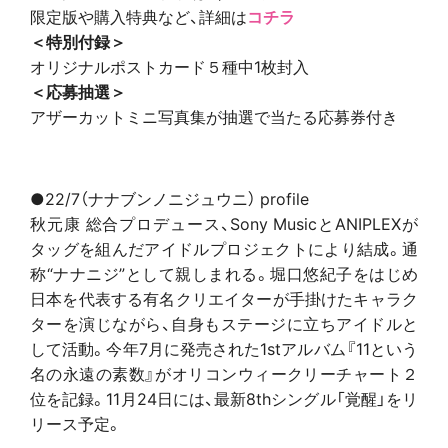
限定版や購入特典など、詳細は
コチラ
＜特別付録＞
オリジナルポストカード５種中1枚封入
＜応募抽選＞
​アザーカットミニ写真集が抽選で当たる応募券付き
●22/7（ナナブンノニジュウニ） profile
秋元康 総合プロデュース、Sony MusicとANIPLEXが
タッグを組んだアイドルプロジェクトにより結成。通
称“ナナニジ”として親しまれる。堀口悠紀子をはじめ
日本を代表する有名クリエイターが手掛けたキャラク
ターを演じながら、自身もステージに立ちアイドルと
して活動。今年7月に発売された1stアルバム『11という
名の永遠の素数』がオリコンウィークリーチャート２
位を記録。11月24日には、最新8thシングル「覚醒」をリ
リース予定。