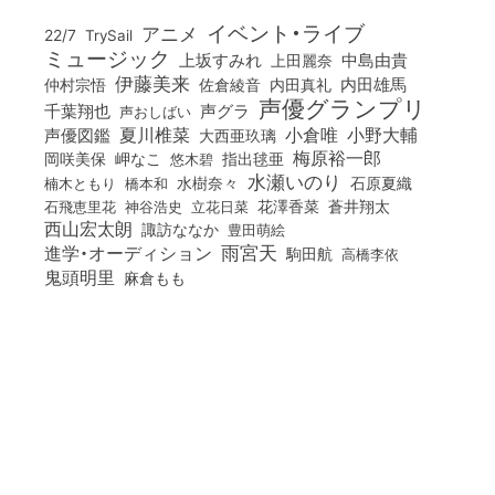
イベント・ライブ
アニメ
22/7
TrySail
ミュージック
上坂すみれ
中島由貴
上田麗奈
伊藤美来
佐倉綾音
内田真礼
内田雄馬
仲村宗悟
声優グランプリ
千葉翔也
声グラ
声おしばい
小倉唯
夏川椎菜
小野大輔
声優図鑑
大西亜玖璃
梅原裕一郎
岡咲美保
岬なこ
悠木碧
指出毬亜
水瀬いのり
橋本和
水樹奈々
石原夏織
楠木ともり
花澤香菜
石飛恵里花
立花日菜
蒼井翔太
神谷浩史
西山宏太朗
諏訪ななか
豊田萌絵
雨宮天
進学・オーディション
駒田航
高橋李依
鬼頭明里
麻倉もも