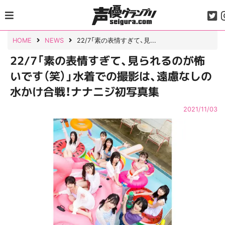
Skip
to
content
HOME
NEWS
22/7「素の表情すぎて、見...
22/7「素の表情すぎて、見られるのが怖
いです（笑）」水着での撮影は、遠慮なしの
水かけ合戦！ナナニジ初写真集
2021/11/03