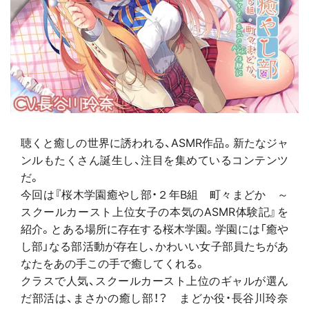
聴くと癒しの世界に誘われる、ASMR作品。新たなジャ
ンルもたくさん誕生し、注目を集めているコンテンツ
だ。
今回は『桜木学園癒やし部・２年B組 町々まどか ～
スクールカースト上位女子の本気のASMR体験記』を
紹介。とある場所に存在する桜木学園。学園には「癒や
し部」なる部活動が存在し、かわいい女子部員たちがあ
なたをあの手この手で癒してくれる。
クラスで人気、スクールカースト上位のギャルが選ん
だ部活は、まさかの癒し部！？ まどか役・長谷川玲奈