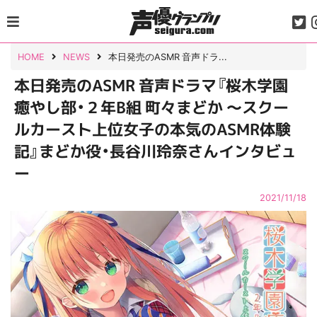
Skip
to
content
HOME
NEWS
本日発売のASMR 音声ドラ...
本日発売のASMR 音声ドラマ『桜木学園
癒やし部・２年B組 町々まどか ～スクー
ルカースト上位女子の本気のASMR体験
記』まどか役・長谷川玲奈さんインタビュ
ー
2021/11/18