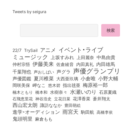
Tweets by seigura
イベント・ライブ
アニメ
22/7
TrySail
ミュージック
上坂すみれ
中島由貴
上田麗奈
伊藤美来
佐倉綾音
内田真礼
内田雄馬
仲村宗悟
声優グランプリ
千葉翔也
声グラ
声おしばい
小倉唯
夏川椎菜
小野大輔
声優図鑑
大西亜玖璃
梅原裕一郎
岡咲美保
岬なこ
悠木碧
指出毬亜
水瀬いのり
橋本和
水樹奈々
石原夏織
楠木ともり
花澤香菜
石飛恵里花
立花日菜
蒼井翔太
神谷浩史
西山宏太朗
諏訪ななか
豊田萌絵
雨宮天
進学・オーディション
駒田航
高橋李依
鬼頭明里
麻倉もも