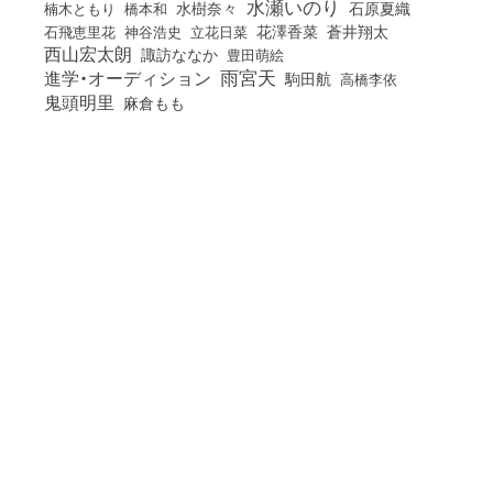
水瀬いのり
橋本和
水樹奈々
石原夏織
楠木ともり
花澤香菜
石飛恵里花
立花日菜
蒼井翔太
神谷浩史
西山宏太朗
諏訪ななか
豊田萌絵
雨宮天
進学・オーディション
駒田航
高橋李依
鬼頭明里
麻倉もも