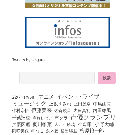
Tweets by seigura
イベント・ライブ
アニメ
22/7
TrySail
ミュージック
上坂すみれ
中島由貴
上田麗奈
伊藤美来
佐倉綾音
内田真礼
内田雄馬
仲村宗悟
声優グランプリ
千葉翔也
声グラ
声おしばい
小倉唯
夏川椎菜
小野大輔
声優図鑑
大西亜玖璃
梅原裕一郎
岡咲美保
岬なこ
悠木碧
指出毬亜