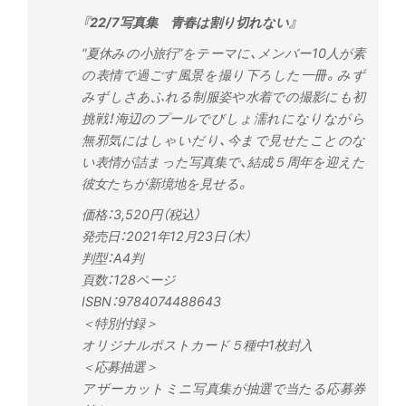
『22/7写真集 青春は割り切れない』
“夏休みの小旅行”をテーマに、メンバー10人が素
の表情で過ごす風景を撮り下ろした一冊。みず
みずしさあふれる制服姿や水着での撮影にも初
挑戦！海辺のプールでびしょ濡れになりながら
無邪気にはしゃいだり、今まで見せたことのな
い表情が詰まった写真集で、結成５周年を迎えた
彼女たちが新境地を見せる。
価格：3,520円（税込）
発売日：2021年12月23日（木）
判型：A4判
頁数：128ページ
ISBN：9784074488643
＜特別付録＞
オリジナルポストカード５種中1枚封入
＜応募抽選＞
​アザーカットミニ写真集が抽選で当たる応募券