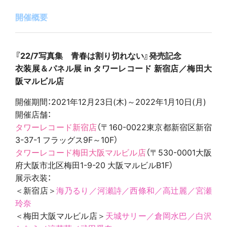
開催概要
『22/7写真集 青春は割り切れない』発売記念
衣装展＆パネル展 in タワーレコード 新宿店／
梅田大
阪マルビル店
開催期間：2021年
12月23日(木)～2022年1月10日(月)
開催店舗：
タワーレコード新宿店
（〒160-0022東京都新宿区新宿
3-37-1 フラッグス9F～10F）
タワーレコード梅田大阪マルビル店
（〒530-0001大阪
府大阪市北区梅田1-9-20 大阪マルビルB1F）
展示衣装：
＜新宿店＞
海乃るり／河瀬詩／西條和／
高辻麗／
宮瀬
玲奈
＜梅田大阪マルビル店＞
天城サリー／
倉岡水巴／白沢