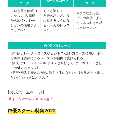
ボーカルコース
コース
コース
プロも習う信頼の
もっと楽しく！
今までなかった、
レッスンで、基礎
自分の思いどおり
プロの声優による
から演技・ナレー
に歌えるようにな
ビジネス向けの話
ションの表現テク
るボーカルレッス
し方レッスン。
ニックへ！
ン！
W（ダブル）コース
・声優・ナレーターコースやビジネス・話し方コースに加え、ボー
カル専任講師によるレッスンが自由に受けられる。
・演技・ナレーションのレッスンと並行して、ボーカリストとし
ての魅力もアップ！
・発声・滑舌を磨きながら、歌も上手になりたい！カラオケ上達し
たい！という方にオススメ！
【公式ホームページ】
https://www.voitore.jp/
声優スクール特集2022