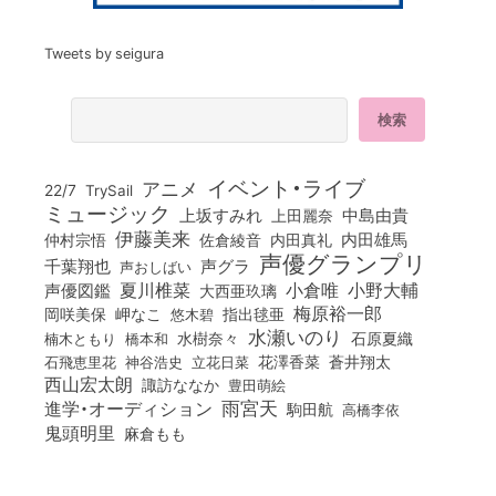
Tweets by seigura
イベント・ライブ
アニメ
22/7
TrySail
ミュージック
上坂すみれ
中島由貴
上田麗奈
伊藤美来
佐倉綾音
内田真礼
内田雄馬
仲村宗悟
声優グランプリ
千葉翔也
声グラ
声おしばい
小倉唯
夏川椎菜
小野大輔
声優図鑑
大西亜玖璃
梅原裕一郎
岡咲美保
岬なこ
悠木碧
指出毬亜
水瀬いのり
橋本和
水樹奈々
石原夏織
楠木ともり
花澤香菜
石飛恵里花
立花日菜
蒼井翔太
神谷浩史
西山宏太朗
諏訪ななか
豊田萌絵
雨宮天
進学・オーディション
駒田航
高橋李依
鬼頭明里
麻倉もも