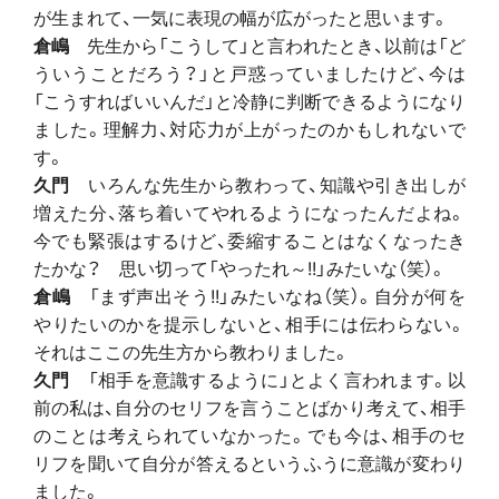
が生まれて、一気に表現の幅が広がったと思います。
倉嶋
先生から「こうして」と言われたとき、以前は「ど
ういうことだろう？」と戸惑っていましたけど、今は
「こうすればいいんだ」と冷静に判断できるようになり
ました。理解力、対応力が上がったのかもしれないで
す。
久門
いろんな先生から教わって、知識や引き出しが
増えた分、落ち着いてやれるようになったんだよね。
今でも緊張はするけど、委縮することはなくなったき
たかな？ 思い切って「やったれ～!!」みたいな（笑）。
倉嶋
「まず声出そう!!」みたいなね（笑）。自分が何を
やりたいのかを提示しないと、相手には伝わらない。
それはここの先生方から教わりました。
久門
「相手を意識するように」とよく言われます。以
前の私は、自分のセリフを言うことばかり考えて、相手
のことは考えられていなかった。でも今は、相手のセ
リフを聞いて自分が答えるというふうに意識が変わり
ました。