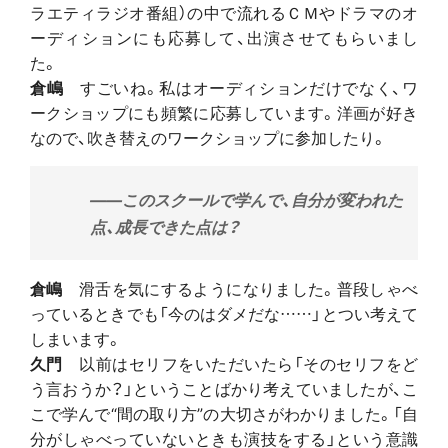
ラエティラジオ番組）の中で流れるＣＭやドラマのオ
ーディションにも応募して、出演させてもらいまし
た。
倉嶋
すごいね。私はオーディションだけでなく、ワ
ークショップにも頻繁に応募しています。洋画が好き
なので、吹き替えのワークショップに参加したり。
――このスクールで学んで、自分が変われた
点、成長できた点は？
倉嶋
滑舌を気にするようになりました。普段しゃべ
っているときでも「今のはダメだな……」とつい考えて
しまいます。
久門
以前はセリフをいただいたら「そのセリフをど
う言おうか？」ということばかり考えていましたが、こ
こで学んで“間の取り方”の大切さがわかりました。「自
分がしゃべっていないときも演技をする」という意識