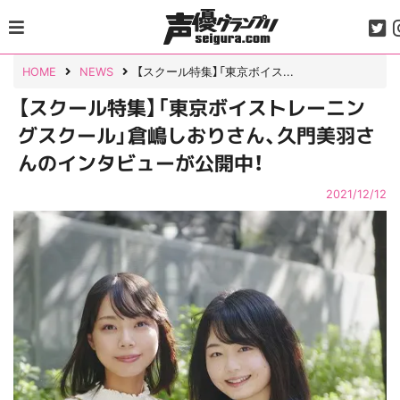
Skip
to
content
HOME
NEWS
【スクール特集】「東京ボイス...
【スクール特集】「東京ボイストレーニン
グスクール」倉嶋しおりさん、久門美羽さ
んのインタビューが公開中！
2021/12/12