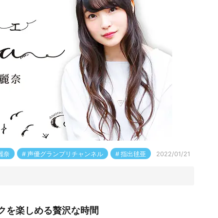
麗奈
声優グランプリチャンネル
指出毬亜
2022/01/21
ークを楽しめる贅沢な時間