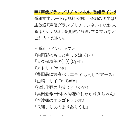
■『声優グランプリチャンネル』番組ライン
番組前半パートは無料公開！ 番組の後半は
生放送『声優グランプリチャンネル』では、
るほか、ラジオ、会員限定放送、ブロマガな
ご加入ください。
＜番組ラインナップ＞
『内田彩のもっとキミを道ズレ!』
『大久保瑠美の◯◯な件』
『アトリエReina』
『豊田萌絵観察バラエティ もえしツアーズ』
『山崎エリイ Erii Cafe』
『指出毬亜の 『指出とサシで』
『高田憂希・千本木彩花のしゃかりきちゃん』
『本渡楓のオシゴトラジオ』
『長縄まりあのまりありうむ』