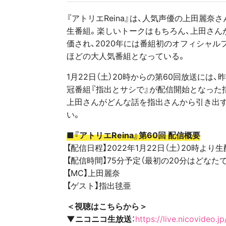
『アトリエReina』は、人気声優の上田麗
生番組。楽しいトークはもちろん、上田さん
価され、2020年には番組初のオフィシャ
ほどの大人気番組となっている。
1月22日（土）20時からの第60回放送には
冠番組『指出とサシで』が配信開始となった
上田さんがどんな話を指出さんから引き出
い。
■『アトリエReina』第60回 配信概要
【配信日程】2022年1月22日（土）20時より
【配信時間】75分予定（最初の20分はどなた
【MC】上田麗奈
【ゲスト】指出毬亜
＜視聴はこちらから＞
▼ニコニコ生放送
：
https://live.nicovideo