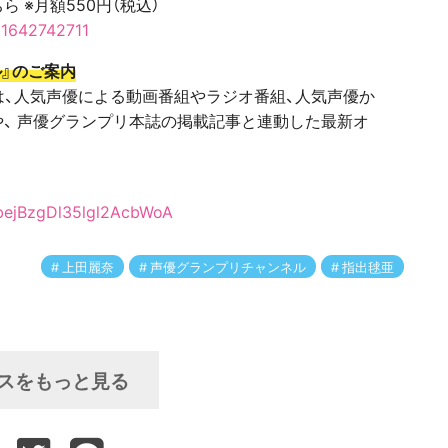
 ※月額550円（税込）
h=1642742711
ル』のご案内
では、人気声優による動画番組やラジオ番組、人気声優か
、 声優グランプリ本誌の掲載記事と連動した最新オ
bejBzgDl35lgl2AcbWoA
上田麗奈
声優グランプリチャンネル
指出毬亜
スをもっと見る