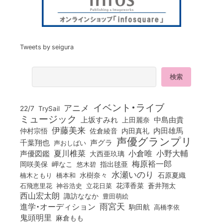
Tweets by seigura
イベント・ライブ
アニメ
22/7
TrySail
ミュージック
上坂すみれ
中島由貴
上田麗奈
伊藤美来
佐倉綾音
内田真礼
内田雄馬
仲村宗悟
声優グランプリ
千葉翔也
声グラ
声おしばい
小倉唯
夏川椎菜
小野大輔
声優図鑑
大西亜玖璃
梅原裕一郎
岡咲美保
岬なこ
悠木碧
指出毬亜
水瀬いのり
橋本和
水樹奈々
石原夏織
楠木ともり
花澤香菜
石飛恵里花
立花日菜
蒼井翔太
神谷浩史
西山宏太朗
諏訪ななか
豊田萌絵
雨宮天
進学・オーディション
駒田航
高橋李依
鬼頭明里
麻倉もも