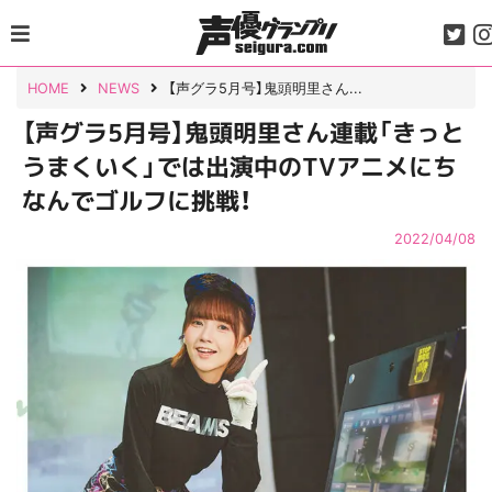
Skip
to
content
HOME
NEWS
【声グラ5月号】鬼頭明里さん...
【声グラ5月号】鬼頭明里さん連載「きっと
うまくいく」では出演中のTVアニメにち
なんでゴルフに挑戦！
2022/04/08