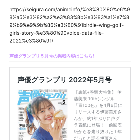
https://seigura.com/animeinfo/%e3%80%90%e6%9
8%a5%e3%82%a2%e3%83%8b%e3%83%a1%e7%8
9%b9%e9%9b%86%e3%80%91birdie-wing-golf-
girls-story-%e3%80%90voice-data-file-
2022%e3%80%91/
声優グランプリ５月号の掲載内容はこちら！