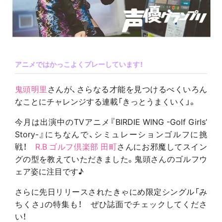
アニメではかっこよくプレーしています！
鬼頭明里
さんが
、さらなる才能を見つけるべくいろん
なことにチャレンジする連載「きっとうまくいく」。
今月は出演中のTVアニメ『BIRDIE WING -Golf Girls’
Story-』にちなんで、シミュレーションゴルフに挑
戦！
R.B ゴルフ倶楽部 田町
さんにお邪魔してスイン
グの型を教えていただきました。鬼頭さんのゴルフウ
ェア姿に注目です♪
さらに先日リリースされたきゃにめ限定シングル「み
ちくさ」の特集も！ ぜひ誌面でチェックしてくださ
い！