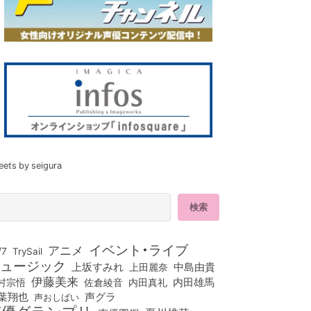
eets by seigura
イベント・ライブ
アニメ
/7
TrySail
ュージック
上坂すみれ
中島由貴
上田麗奈
伊藤美来
佐倉綾音
内田真礼
内田雄馬
村宗悟
葉翔也
声グラ
声おしばい
声優グランプリ