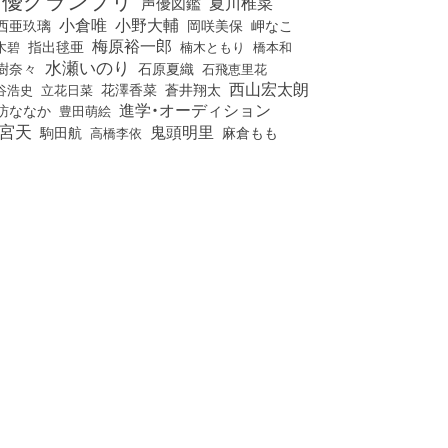
夏川椎菜
声優図鑑
小倉唯
小野大輔
西亜玖璃
岡咲美保
岬なこ
梅原裕一郎
木碧
指出毬亜
橋本和
楠木ともり
水瀬いのり
樹奈々
石原夏織
石飛恵里花
西山宏太朗
花澤香菜
立花日菜
蒼井翔太
谷浩史
進学・オーディション
訪ななか
豊田萌絵
宮天
鬼頭明里
麻倉もも
駒田航
高橋李依