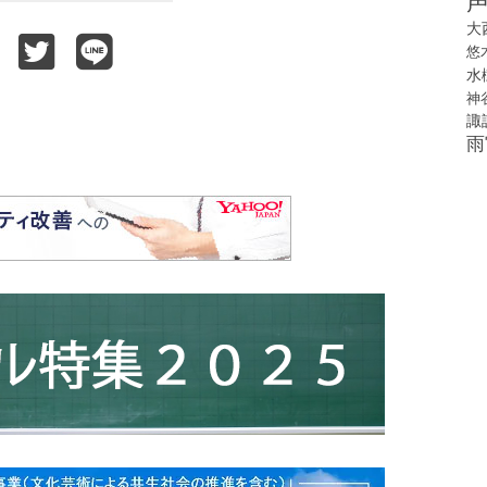
大
悠
水
神
諏
雨