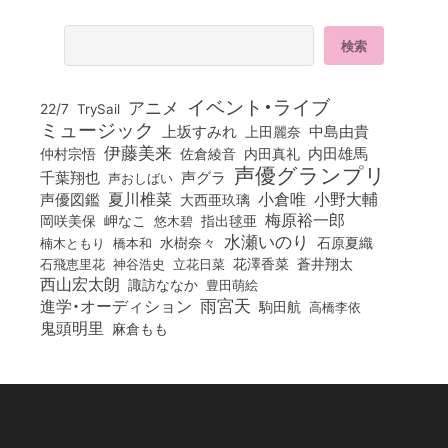
イベント・ライブ
アニメ
22/7
TrySail
ミュージック
上坂すみれ
中島由貴
上田麗奈
伊藤美来
佐倉綾音
内田真礼
内田雄馬
仲村宗悟
声優グランプリ
千葉翔也
声グラ
声おしばい
小倉唯
夏川椎菜
小野大輔
声優図鑑
大西亜玖璃
梅原裕一郎
岡咲美保
岬なこ
悠木碧
指出毬亜
水瀬いのり
橋本和
水樹奈々
石原夏織
楠木ともり
花澤香菜
石飛恵里花
立花日菜
蒼井翔太
神谷浩史
西山宏太朗
諏訪ななか
豊田萌絵
雨宮天
進学・オーディション
駒田航
高橋李依
鬼頭明里
麻倉もも