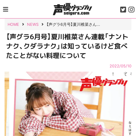
Skip
to
content
HOME
NEWS
【声グラ6月号】夏川椎菜さん...
【声グラ6月号】夏川椎菜さん連載「ナント
ナク、クダラナク」は知っているけど食べ
たことがない料理について
2022/05/10