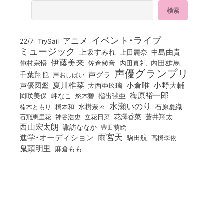
イベント・ライブ
アニメ
22/7
TrySail
ミュージック
上坂すみれ
中島由貴
上田麗奈
伊藤美来
佐倉綾音
内田真礼
内田雄馬
仲村宗悟
声優グランプリ
千葉翔也
声グラ
声おしばい
小倉唯
夏川椎菜
小野大輔
声優図鑑
大西亜玖璃
梅原裕一郎
岡咲美保
岬なこ
悠木碧
指出毬亜
水瀬いのり
橋本和
水樹奈々
石原夏織
楠木ともり
花澤香菜
石飛恵里花
立花日菜
蒼井翔太
神谷浩史
西山宏太朗
諏訪ななか
豊田萌絵
雨宮天
進学・オーディション
駒田航
高橋李依
鬼頭明里
麻倉もも