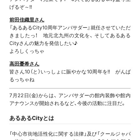
げるぞ～!!
前田佳織里さん
『あるあるCity10周年アンバサダー』就任させていただ
きましたっ！ 地元北九州の文化を、 そしてあるある
Cityさんの魅力を発信したい♪
よろしくっちゃ
高田憂希さん
皆さん10（と）いっしょに賑やかな10周年を!! がんば
るっちゃね
7月22日(金)からは、 アンバサダーの館内装飾や館内
アナウンスが開始されるなど、今後の活動に注目だ。
あるあるCityとは
「中心市街地活性化に関する法律」及び「クールジャパ