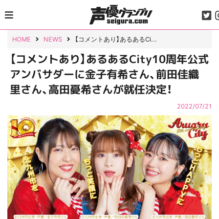
Skip
to
content
HOME
NEWS
【コメントあり】あるあるCi...
【コメントあり】あるあるCity10周年公式
アンバサダーに金子有希さん、前田佳織
里さん、高田憂希さんが就任決定！
2022/07/21