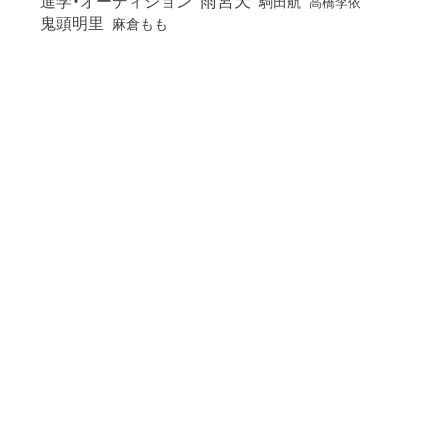
進学・オーディション
駒田航
高橋李依
鬼頭明里
麻倉もも