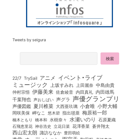
Tweets by seigura
イベント・ライブ
アニメ
22/7
TrySail
ミュージック
上坂すみれ
中島由貴
上田麗奈
伊藤美来
佐倉綾音
内田真礼
内田雄馬
仲村宗悟
声優グランプリ
千葉翔也
声グラ
声おしばい
小倉唯
夏川椎菜
小野大輔
声優図鑑
大西亜玖璃
梅原裕一郎
岡咲美保
岬なこ
悠木碧
指出毬亜
水瀬いのり
橋本和
水樹奈々
石原夏織
楠木ともり
花澤香菜
石飛恵里花
立花日菜
蒼井翔太
神谷浩史
西山宏太朗
諏訪ななか
豊田萌絵
雨宮天