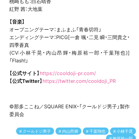
桃崎もも：白石晴香
紅野 茜：大地葉
【音楽】
オープニングテーマ：まふまふ「青春切符」
エンディングテーマ：PICG[一倉 颯・二見 瞬・三間貴之・
四季蒼真
(CV:小林千晃・内山昂輝・梅原裕一郎・千葉翔也)]
「Flash!」
【公式サイト】
https://cooldoji-pr.com/
【公式Twitter】
https://twitter.com/cooldoji_PR
©那多ここね／SQUARE ENIX・「クールドジ男子」製作
委員会
クールドジ男子
内山昂輝
千葉翔也
小林千晃
梅原裕一郎