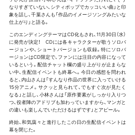
なりすぎていない、シティポップでカッコいい曲」と印
象を話し、千葉さんも「作品のイメージソングみたいな
仕上がり」と語る。
このエンディングテーマはCD化もされ、11月30日（水）
に発売が決定！ CDには各キャラクターが歌うソロバ
ージョンや、ショートバージョンも収録。特にソロバ
ージョンはCD限定で、ファンには注目の内容になって
いるという。配信チャット欄の盛り上がりが止まらな
い中、生配信イベントも終幕へ。今日の感想を問われ
ると、内山さんは「すんなり作品の世界に入っていける
15分アニメ。サクッと見られて、でもすぐ次が見たく
なる」と話し、小林さんは「原作要素がしっかり入りつ
つ、役者陣のアドリブも加わっていますから、マンガと
の違いも楽しんでいただけるはずです」とアピール。
終始、和気藹々と進行したこの日の生配信イベントは
幕を閉じた。