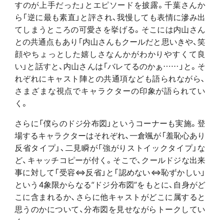
すのが上手だった」とエピソードを披露。千葉さんか
ら「逆に最も素直」と評され、我慢しても表情に滲み出
てしまうところの可愛さを挙げる。そこには内山さん
との共通点もあり「内山さんもクールだと思いきや、笑
顔やちょっとした嬉しさなんかがわかりやすくて良
い」と話すと、内山さんは「バレてるのかぁ……」と。そ
れぞれにキャスト陣との共通項なども語られながら、
さまざまな視点でキャラクターの印象が語られてい
く。
さらに「僕らのドジ分布図」というコーナーも実施。登
場するキャラクターはそれぞれ、一倉颯が「羞恥心あり
反省タイプ」、二見瞬が「強がりストイックタイプ」な
ど、キャッチコピーが付く。そこで、クールドジな出来
事に対して「受容⇔反省」と「認めない⇔恥ずかしい」
という4象限からなる“ドジ分布図”をもとに、自身がど
こに含まれるか、さらに他キャストがどこに属すると
思うのかについて、分布図を見せながらトークしてい