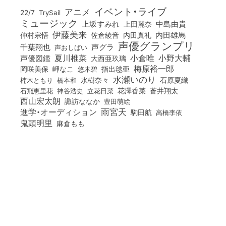
イベント・ライブ
アニメ
22/7
TrySail
ミュージック
上坂すみれ
中島由貴
上田麗奈
伊藤美来
佐倉綾音
内田真礼
内田雄馬
仲村宗悟
声優グランプリ
千葉翔也
声グラ
声おしばい
小倉唯
夏川椎菜
小野大輔
声優図鑑
大西亜玖璃
梅原裕一郎
岡咲美保
岬なこ
悠木碧
指出毬亜
水瀬いのり
橋本和
水樹奈々
石原夏織
楠木ともり
花澤香菜
石飛恵里花
立花日菜
蒼井翔太
神谷浩史
西山宏太朗
諏訪ななか
豊田萌絵
雨宮天
進学・オーディション
駒田航
高橋李依
鬼頭明里
麻倉もも