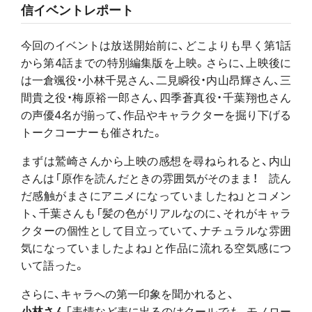
信イベントレポート
今回のイベントは放送開始前に、どこよりも早く第1話
から第4話までの特別編集版を上映。さらに、上映後に
は一倉颯役・小林千晃さん、二見瞬役・内山昂輝さん、三
間貴之役・梅原裕一郎さん、四季蒼真役・千葉翔也さん
の声優4名が揃って、作品やキャラクターを掘り下げる
トークコーナーも催された。
まずは鷲崎さんから上映の感想を尋ねられると、内山
さんは「原作を読んだときの雰囲気がそのまま！ 読ん
だ感触がまさにアニメになっていましたね」とコメン
ト、千葉さんも「髪の色がリアルなのに、それがキャラ
クターの個性として目立っていて、ナチュラルな雰囲
気になっていましたよね」と作品に流れる空気感につ
いて語った。
さらに、キャラへの第一印象を聞かれると、
小林さん
「表情など表に出るのはクールでも、モノロー