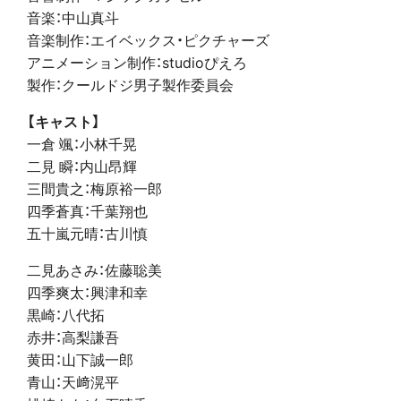
音楽：中山真斗
音楽制作：エイベックス・ピクチャーズ
アニメーション制作：studioぴえろ
製作：クールドジ男子製作委員会
【キャスト】
一倉 颯：小林千晃
二見 瞬：内山昂輝
三間貴之：梅原裕一郎
四季蒼真：千葉翔也
五十嵐元晴：古川慎
二見あさみ：佐藤聡美
四季爽太：興津和幸
黒崎：八代拓
赤井：高梨謙吾
黄田：山下誠一郎
青山：天﨑滉平