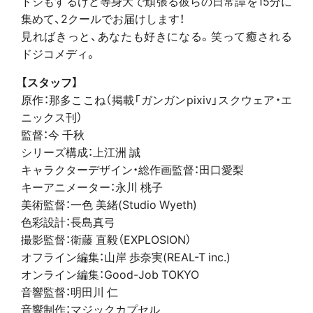
ドジもするけど等身大で頑張る彼らの日常譚を15分に
集めて、2クールでお届けします！
見ればきっと、あなたも好きになる。笑って癒される
ドジコメディ。
【スタッフ】
原作：那多ここね（掲載「ガンガンpixiv」スクウェア・エ
ニックス刊）
監督：今 千秋
シリーズ構成：上江洲 誠
キャラクターデザイン・総作画監督：田口愛梨
キーアニメーター：永川 桃子
美術監督：一色 美緒(Studio Wyeth)
色彩設計：長島真弓
撮影監督：衛藤 直毅（EXPLOSION）
オフライン編集：山岸 歩奈実(REAL-T inc.)
オンライン編集：Good-Job TOKYO
音響監督：明田川 仁
音響制作：マジックカプセル