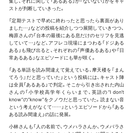
集し、それに関して「あるある」か「ないない」かをキャ
ストが判断していきった。
「定期テストで早めに終わったと思ったら裏面があり
ました…」などの投稿を紹介しつつ展開していきつつ、
梅原さんの「台本の最後にある息だけのセリフを見逃
していて…」など、アフレコ現場にまつわる「ドジある
ある」も飛び出ると、それぞれの「声優あるある」や「日
常あるある」なエピソードにも華が咲く。
「ある単語を読み間違えて覚えている、摩天楼を『まん
てろう』だと思っていた」という投稿には、キャスト陣
は全員「あるある」で判定。そこから引き出された内山
さんの「小学校高学年くらいまで、英語の“I don’t
know”の“know”をクノウだと思っていた。読まない音
という考えがなくて……」というエピソードから「ある
ある読み間違え」の話に発展。
小林さんも「人の名前で、ウメハラさんか、ウメバラさ