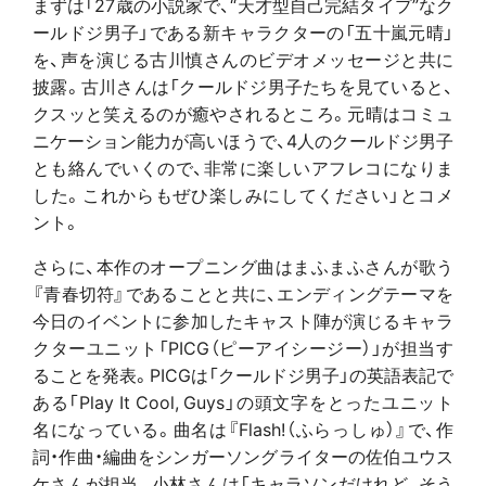
まずは「27歳の小説家で、“天才型自己完結タイプ”なク
ールドジ男子」である新キャラクターの「五十嵐元晴」
を、声を演じる古川慎さんのビデオメッセージと共に
披露。古川さんは「クールドジ男子たちを見ていると、
クスッと笑えるのが癒やされるところ。元晴はコミュ
ニケーション能力が高いほうで、4人のクールドジ男子
とも絡んでいくので、非常に楽しいアフレコになりま
した。これからもぜひ楽しみにしてください」とコメ
ント。
さらに、本作のオープニング曲はまふまふさんが歌う
『青春切符』であることと共に、エンディングテーマを
今日のイベントに参加したキャスト陣が演じるキャラ
クターユニット「PICG（ピーアイシージー）」が担当す
ることを発表。PICGは「クールドジ男子」の英語表記で
ある「Play It Cool, Guys」の頭文字をとったユニット
名になっている。曲名は『Flash!（ふらっしゅ）』で、作
詞・作曲・編曲をシンガーソングライターの佐伯ユウス
ケさんが担当。小林さんは「キャラソンだけれど、そう