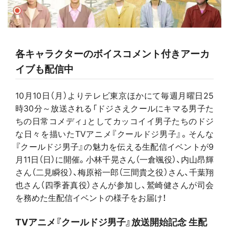
各キャラクターのボイスコメント付きアーカ
イブも配信中
10月10日（月）よりテレビ東京ほかにて毎週月曜日25
時30分～放送される「ドジさえクールにキマる男子た
ちの日常コメディ」としてカッコイイ男子たちのドジ
な日々を描いたTVアニメ『クールドジ男子』。そんな
『クールドジ男子』の魅力を伝える生配信イベントが9
月11日（日）に開催。小林千晃さん（一倉颯役）、内山昂輝
さん（二見瞬役）、梅原裕一郎（三間貴之役）さん、千葉翔
也さん（四季蒼真役）さんが参加し、鷲崎健さんが司会
を務めた生配信イベントの様子をお届け！
TVアニメ『クールドジ男子』放送開始記念 生配