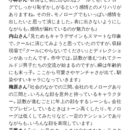
グでしっかり恥ずかしがるという感情とのメリハリが
ありますね。その分、モノローグでもいっぱい感情を
出したいと思って演じました。表に出さないようにし
ながらも、感情が漏れているのが魅力かも」
内山さん
「見ためもキャラデザインもスマートな印象
で、クールに演じてみようと思っていたのですが、収録
現場で『クールにやらないでください』とディレクショ
ンがあったんです。作中では、話数が進むつれてクー
ルドジ男子たちの交流が始まるのですが、瞬は年齢的
にも末っ子。ここから可愛さやヤンチャさが出て、馴
染やすいキャラになっていきます」
梅原さん
「社会のなかでの三間、会社のモノローグあり
の三間と、いろんな顔を意外と持っているキャラクタ
ー。話数が進むごとに年上の顔をするシーンも。会社
でプレゼンしているときはトーン高くしたり、モノロ
ーグは低くしてみたりなど、一定のテンションであり
ながらも、いろんな顔を表現しています」
千葉さん
「パッと見のクールさは少なめなキャラクタ