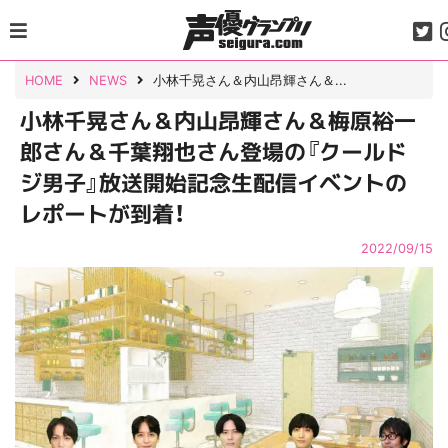
Skip
to
content
HOME
NEWS
小林千晃さん＆内山昂輝さん＆...
小林千晃さん＆内山昂輝さん＆梅原裕一
郎さん＆千葉翔也さん登場の『クールド
ジ男子』放送開始記念生配信イベントの
レポートが到着！
2022/09/15