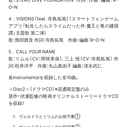
O・N
4．VISIONS（feat. 寺島拓篤）（スマートフォンゲーム
アプリ『転生したらスライムだった件 魔王と竜の建国
譚』主題歌 第二弾）
歌：熊田茜音 作詞：寺島拓篤 作曲・編曲：R・O・N
5．CALL YOUR NAME
歌：リムル（CV：岡咲美保）, 三上 悟（CV：寺島拓篤） 作
詞：松井洋平 作曲：丸山真由子 編曲：清水武仁
各Instrumentalを収録した全10曲。
＜Disc2＞（ドラマCD）※流通限定盤のみ
原作・伏瀬監修の映画オリジナルストーリードラマCD
を収録！
ヴェルドラとミリムのお留守番①
ヴェルドラとミリムのお留守番②