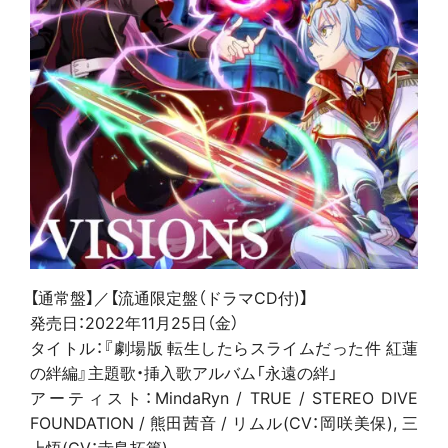
【通常盤】／【流通限定盤（ドラマCD付)】
発売日：2022年11月25日（金）
タイトル：『劇場版 転生したらスライムだった件 紅蓮
の絆編』主題歌・挿入歌アルバム「永遠の絆」
アーティスト：MindaRyn / TRUE / STEREO DIVE
FOUNDATION / 熊田茜音 / リムル(CV：岡咲美保), 三
上悟(CV：寺島拓篤)