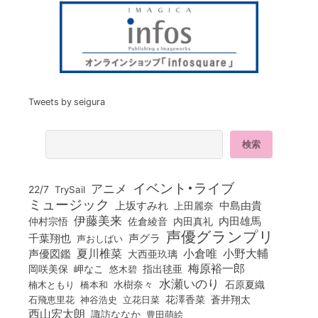
Tweets by seigura
イベント・ライブ
アニメ
22/7
TrySail
ミュージック
上坂すみれ
中島由貴
上田麗奈
伊藤美来
佐倉綾音
内田真礼
内田雄馬
仲村宗悟
声優グランプリ
千葉翔也
声グラ
声おしばい
小倉唯
夏川椎菜
小野大輔
声優図鑑
大西亜玖璃
梅原裕一郎
岡咲美保
岬なこ
悠木碧
指出毬亜
水瀬いのり
橋本和
水樹奈々
石原夏織
楠木ともり
花澤香菜
石飛恵里花
立花日菜
蒼井翔太
神谷浩史
西山宏太朗
諏訪ななか
豊田萌絵