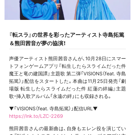
『転スラ』の世界を彩ったアーティスト寺島拓篤
＆熊田茜音が夢の協演！
声優アーティスト熊田茜音さんが、10月28日にスマー
トフォンゲームアプリ『転生したらスライムだった件
魔王と竜の建国譚』主題歌 第二弾「VISIONS（feat. 寺島
拓篤）」配信をスタートした。
本曲は11月25日発売『劇
場版 転生したらスライムだった件 紅蓮の絆編』主題
歌・挿入歌アルバム「永遠の絆」にも収録される。
▼「VISIONS（feat. 寺島拓篤）」配信URL▼
https://lnk.to/LZC-2269
熊田茜音さんの最新曲は、自身もエレン役を演じてい