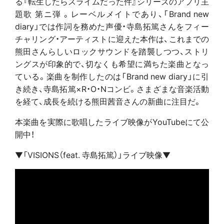
る『転生したらスライムだった件』シリーズのアプリ主
題歌 第ニ弾 。レーベルメイトであり、「Brand new
diary」では作詞を務めた声優・寺島拓篤さんをフィー
チャリング・アーティストに迎えた本作は、これまでの
熊田さんらしいロックサウンドを踏襲しつつ、ストリ
ングスが印象的で、切なくも希望に満ちた楽曲となっ
ている。楽曲を制作したのは「Brand new diary」に引
き続き、寺島拓篤×R・O・Nコンビ。さまざまな音楽活動
を経て、成長を続ける熊田茜音さんの新曲に注目だ。
本楽曲を実際に歌唱したライブ映像がYouTubeにて公
開中！
▼「VISIONS（feat. 寺島拓篤）」ライブ映像▼