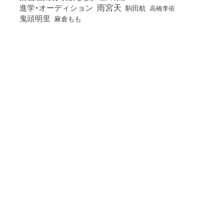
雨宮天
進学・オーディション
駒田航
高橋李依
鬼頭明里
麻倉もも