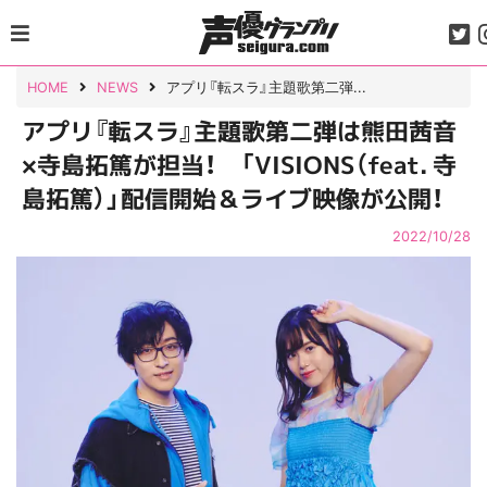
Skip
to
content
HOME
NEWS
アプリ『転スラ』主題歌第二弾...
アプリ『転スラ』主題歌第二弾は熊田茜音
×寺島拓篤が担当！ 「VISIONS（feat. 寺
島拓篤）」配信開始＆ライブ映像が公開！
2022/10/28