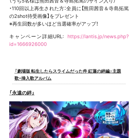
（うち5名様は熊田茜音＆寺島拓篤のサイン入り）
・110回以上再生された方：全員に【熊田茜音＆寺島拓篤
の2shot待受画像】をプレゼント
※再生回数が多いほど当選確率がアップ！
キャンペーン詳細URL:
https://lantis.jp/news.php?
id=1666926000
『劇場版 転生したらスライムだった件 紅蓮の絆編』主題
歌・挿入歌アルバム
「永遠の絆」