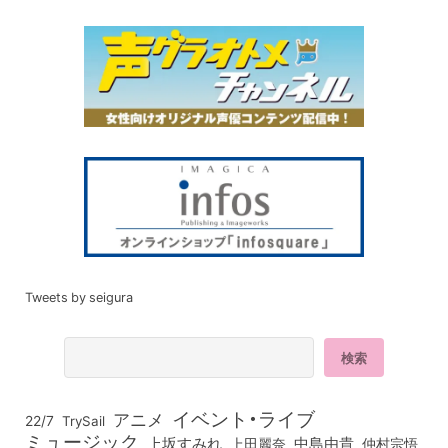
Tweets by seigura
イベント・ライブ
アニメ
22/7
TrySail
ミュージック
上坂すみれ
中島由貴
上田麗奈
仲村宗悟