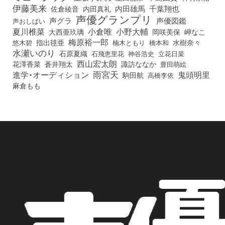
伊藤美来
佐倉綾音
内田真礼
内田雄馬
千葉翔也
声優グランプリ
声グラ
声優図鑑
声おしばい
小倉唯
夏川椎菜
小野大輔
大西亜玖璃
岡咲美保
岬なこ
梅原裕一郎
悠木碧
指出毬亜
橋本和
水樹奈々
楠木ともり
水瀬いのり
石原夏織
石飛恵里花
立花日菜
神谷浩史
西山宏太朗
花澤香菜
蒼井翔太
諏訪ななか
豊田萌絵
雨宮天
鬼頭明里
進学・オーディション
駒田航
高橋李依
麻倉もも