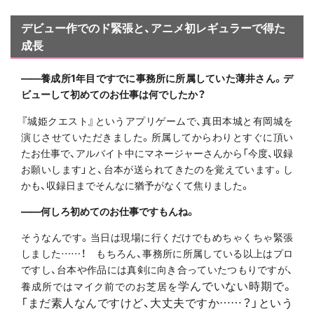
デビュー作でのド緊張と、アニメ初レギュラーで得た
成長
――養成所1年目ですでに事務所に所属していた薄井さん。デ
ビューして初めてのお仕事は何でしたか？
『城姫クエスト』というアプリゲームで、真田本城と有岡城を
演じさせていただきました。所属してからわりとすぐに頂い
たお仕事で、アルバイト中にマネージャーさんから「今度、収録
お願いします」と、台本が送られてきたのを覚えています。し
かも、収録日までそんなに猶予がなくて焦りました。
――何しろ初めてのお仕事ですもんね。
そうなんです。当日は現場に行くだけでもめちゃくちゃ緊張
しました……！ もちろん、事務所に所属している以上はプロ
ですし、台本や作品には真剣に向き合っていたつもりですが、
学んでいない時期で。
養成所ではマイク前でのお芝居を
「まだ素人なんですけど、大丈夫ですか……？」という