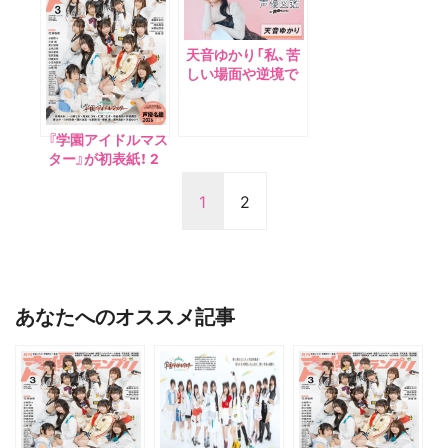
天音ゆかり「私、苦
しい場面や逆境で
こそ燃えるタイプ
なんです！」【声優図
鑑 by 声優グラン
『学園アイドルマス
プリ】
ター』が初表紙！ 2
月10日(火)発売
『声優グランプリ3
1
2
月号』の表紙・特典
を解禁!!
あなたへのオススメ記事