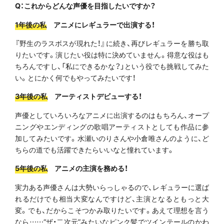
Q：これからどんな声優を目指したいですか？
1年後の私
アニメにレギュラーで出演する！
『野生のラスボスが現れた！』に続き、再びレギュラーを勝ち取
りたいです。演じたい役は特に決めていません。得意な役はも
ちろんですし、「私にできるかな？」という役でも挑戦してみた
い。とにかく何でもやってみたいです！
3年後の私
アーティストデビューする！
声優としていろいろなアニメに出演するのはもちろん、オープ
ニングやエンディングの歌唱アーティストとしても作品に参
加してみたいです。水瀬いのりさんや小倉唯さんのように、ど
ちらの道でも活躍できたらいいなと憧れています。
5年後の私
アニメの主演を務める！
実力ある声優さんは大勢いらっしゃるので、レギュラーに選ば
れるだけでも相当大変なんですけど、主演となるともっと大
変。でも、だからこそつかみ取りたいです。あえて理想を言う
なら……“ザ・二次元”みたいなピンク髪でツインテールのかわ