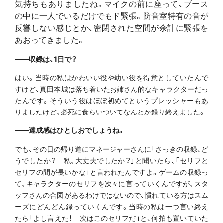
気持ちもありましたね。マイクの前に座って、ブース
の中に一人でいるだけでもド緊張。防音室特有の音が
反響しない感じとか、密閉された空間が余計に緊張を
あおってきました。
――収録は、1日で？
はい。当時の私はかわいい役や幼い役を得意としていたんで
すけど、真田本城は落ち着いたお姉さん的なキャラクターだっ
たんです。そういう役はほぼ初めてというプレッシャーもあ
りましたけど、必死に食らいついてなんとか録り終えました。
――達成感はひとしおでしょうね。
でも、その日の帰り道にマネージャーさんに「さっきの収録、ど
うでしたか？ 私、大丈夫でしたか？」と聞いたら、「セリフと
セリフの間が長いかな」と言われたんですよ。ゲームの収録っ
て、キャラクターのセリフを次々に言っていくんですが、スタ
ッフさんの合図があるわけではないので、慣れている方はスム
ーズにどんどん録っていくんです。当時の私は一つ言い終え
たら「よし言えた！ 次はこのセリフだ」と、何拍も置いていた