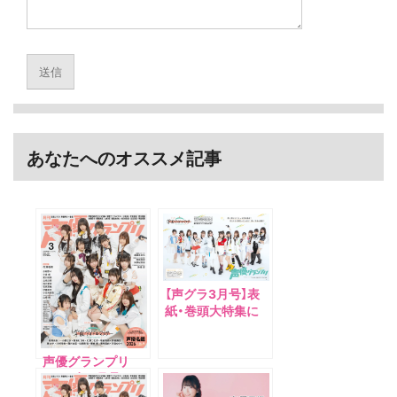
あなたへのオススメ記事
【声グラ3月号】表
紙・巻頭大特集に
『学園アイドルマス
ター』キャスト13
声優グランプリ
名がそろって初登
2026年3月号
場！