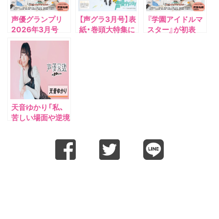
声優グランプリ
【声グラ3月号】表
『学園アイドルマ
2026年3月号
紙・巻頭大特集に
スター』が初表
『学園アイドルマ
紙！ 2月10日(火)
スター』キャスト
発売『声優グラン
13名がそろって
プリ3月号』の表
初登場！
紙・特典を解禁!!
天音ゆかり「私、
苦しい場面や逆境
でこそ燃えるタイ
プなんです！」【声
優図鑑 by 声優グ
ランプリ】