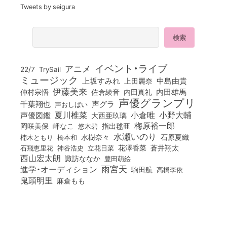
Tweets by seigura
イベント・ライブ
アニメ
22/7
TrySail
ミュージック
上坂すみれ
中島由貴
上田麗奈
伊藤美来
佐倉綾音
内田真礼
内田雄馬
仲村宗悟
声優グランプリ
千葉翔也
声グラ
声おしばい
小倉唯
夏川椎菜
小野大輔
声優図鑑
大西亜玖璃
梅原裕一郎
岡咲美保
岬なこ
悠木碧
指出毬亜
水瀬いのり
橋本和
水樹奈々
石原夏織
楠木ともり
花澤香菜
石飛恵里花
立花日菜
蒼井翔太
神谷浩史
西山宏太朗
諏訪ななか
豊田萌絵
雨宮天
進学・オーディション
駒田航
高橋李依
鬼頭明里
麻倉もも