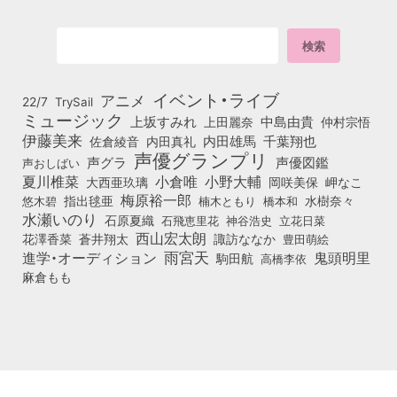
イベント・ライブ
アニメ
22/7
TrySail
ミュージック
上坂すみれ
中島由貴
上田麗奈
仲村宗悟
伊藤美来
佐倉綾音
内田真礼
内田雄馬
千葉翔也
声優グランプリ
声グラ
声優図鑑
声おしばい
小倉唯
夏川椎菜
小野大輔
大西亜玖璃
岡咲美保
岬なこ
梅原裕一郎
悠木碧
指出毬亜
橋本和
水樹奈々
楠木ともり
水瀬いのり
石原夏織
石飛恵里花
立花日菜
神谷浩史
西山宏太朗
花澤香菜
蒼井翔太
諏訪ななか
豊田萌絵
雨宮天
鬼頭明里
進学・オーディション
駒田航
高橋李依
麻倉もも