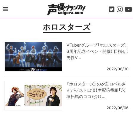
Skip
to
content
ホロスターズ
VTuberグループ「ホロスターズ」
3周年記念イベント開催！ 目指せ！
男性V...
2022/06/30
『ホロスターズ』の夕刻ロベルさ
んがゲスト出演！生配信番組「永
塚拓馬のココだけ！...
2022/06/06