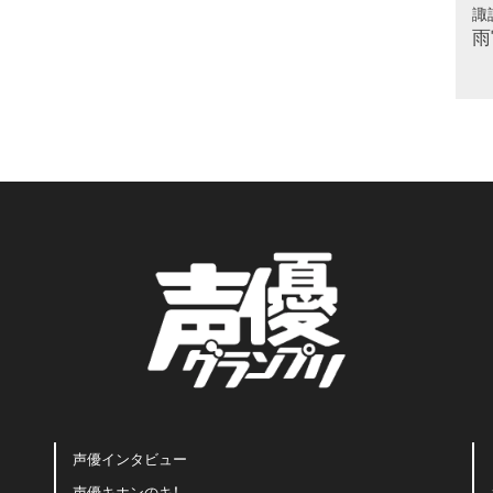
諏
雨
声優インタビュー
声優キホンのキ！