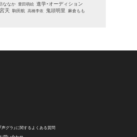
進学・オーディション
訪ななか
豊田萌絵
宮天
鬼頭明里
麻倉もも
駒田航
高橋李依
「声グラ」に関するよくある質問
お問い合わせ