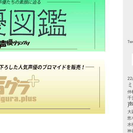
Tw
22
ミ
仲
千
大
悠
水
神