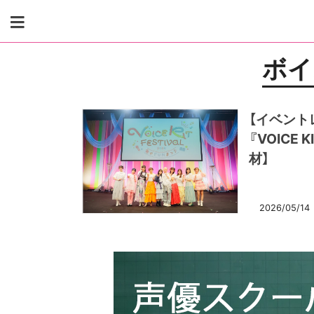
Skip
to
content
ボイ
【イベン
『VOICE 
材】
2026/05/14