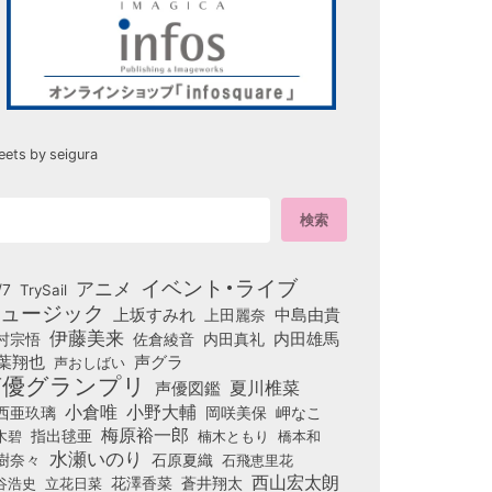
eets by seigura
イベント・ライブ
アニメ
/7
TrySail
ュージック
上坂すみれ
中島由貴
上田麗奈
伊藤美来
佐倉綾音
内田真礼
内田雄馬
村宗悟
葉翔也
声グラ
声おしばい
声優グランプリ
夏川椎菜
声優図鑑
小倉唯
小野大輔
西亜玖璃
岡咲美保
岬なこ
梅原裕一郎
木碧
指出毬亜
橋本和
楠木ともり
水瀬いのり
樹奈々
石原夏織
石飛恵里花
西山宏太朗
花澤香菜
立花日菜
蒼井翔太
谷浩史