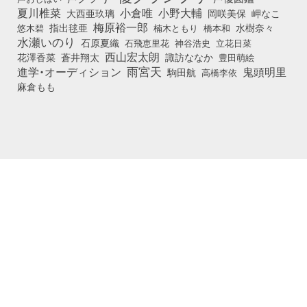
小倉唯
夏川椎菜
小野大輔
大西亜玖璃
岡咲美保
岬なこ
梅原裕一郎
悠木碧
指出毬亜
橋本和
水樹奈々
楠木ともり
水瀬いのり
石原夏織
石飛恵里花
立花日菜
神谷浩史
西山宏太朗
花澤香菜
蒼井翔太
諏訪ななか
豊田萌絵
雨宮天
鬼頭明里
進学・オーディション
駒田航
高橋李依
麻倉もも