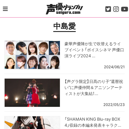
Skip
to
content
中島愛
豪華声優陣が生で吹替えるライ
ブイベント「ボイスシネマ 声優口
演ライブ2024 ...
2024/06/21
【声グラ限定】日髙のり子“還暦祝
い”に声優仲間＆アニソンアーテ
ィストが大集結！...
2022/05/23
「SHAMAN KING Blu-ray BOX
4」収録の本編未発表キャラク...