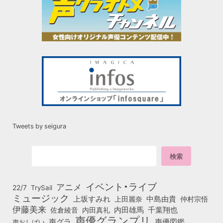
Tweets by seigura
イベント・ライブ
アニメ
22/7
TrySail
ミュージック
上坂すみれ
中島由貴
上田麗奈
仲村宗悟
伊藤美来
佐倉綾音
内田真礼
内田雄馬
千葉翔也
声優グランプリ
声グラ
声優図鑑
声おしばい