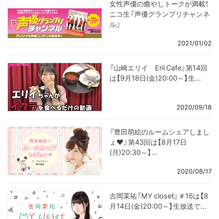
女性声優の癒やしトークが満載！
ニコ生『声優グランプリチャンネ
ル』
2021/01/02
『山崎エリイ Erii Cafe』第14回
は【9月18日(金)20:00～】生...
2020/09/18
『豊田萌絵のルームシェアしまし
ょ♥』第43回は【8月17日
(月)20:30～】...
2020/08/17
吉岡茉祐『MY closet』＃16は【8
月14日(金)20:00～】生放送で...