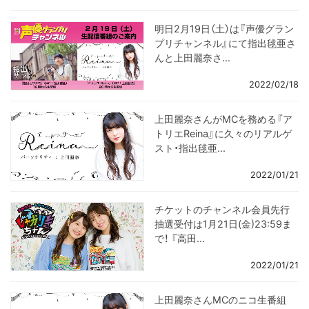
明日2月19日（土）は『声優グラン
プリチャンネル』にて指出毬亜さ
んと上田麗奈さ...
2022/02/18
上田麗奈さんがMCを務める『ア
トリエReina』に久々のリアルゲ
スト・指出毬亜...
2022/01/21
チケットのチャンネル会員先行
抽選受付は1月21日(金)23:59ま
で！ 『高田...
2022/01/21
上田麗奈さんMCのニコ生番組