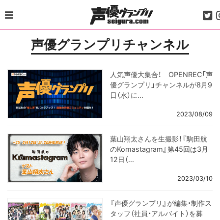
Skip
to
content
声優グランプリチャンネル
人気声優大集合！ OPENREC「声
優グランプリ」チャンネルが8月9
日（水）に...
2023/08/09
葉山翔太さんを生撮影！『駒田航
のKomastagram』第45回は3月
12日（...
2023/03/10
『声優グランプリ』が編集・制作ス
タッフ（社員・アルバイト）を募