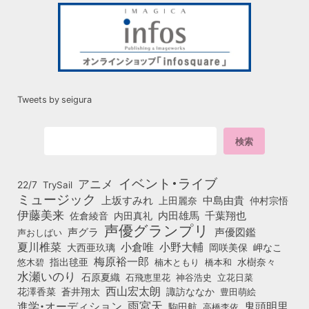
Tweets by seigura
イベント・ライブ
アニメ
22/7
TrySail
ミュージック
上坂すみれ
中島由貴
上田麗奈
仲村宗悟
伊藤美来
佐倉綾音
内田真礼
内田雄馬
千葉翔也
声優グランプリ
声グラ
声優図鑑
声おしばい
小倉唯
夏川椎菜
小野大輔
大西亜玖璃
岡咲美保
岬なこ
梅原裕一郎
悠木碧
指出毬亜
橋本和
水樹奈々
楠木ともり
水瀬いのり
石原夏織
石飛恵里花
立花日菜
神谷浩史
西山宏太朗
花澤香菜
蒼井翔太
諏訪ななか
豊田萌絵
雨宮天
鬼頭明里
進学・オーディション
駒田航
高橋李依