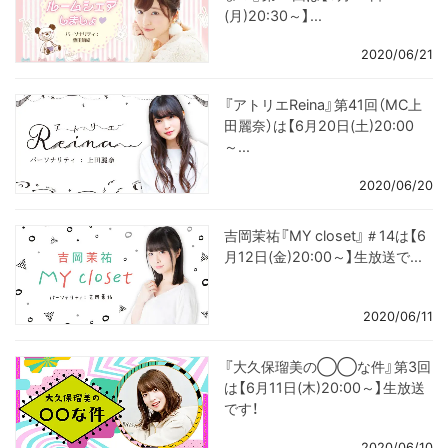
(月)20:30～】...
2020/06/21
『アトリエReina』第41回（MC上
田麗奈）は【6月20日(土)20:00
～...
2020/06/20
吉岡茉祐『MY closet』＃14は【6
月12日(金)20:00～】生放送で...
2020/06/11
『大久保瑠美の◯◯な件』第3回
は【6月11日(木)20:00～】生放送
です！
2020/06/10