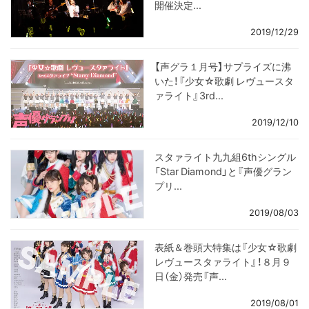
開催決定...
2019/12/29
【声グラ１月号】サプライズに沸
いた！『少女☆歌劇 レヴュースタ
ァライト』3rd...
2019/12/10
スタァライト九九組6thシングル
「Star Diamond」と『声優グラン
プリ...
2019/08/03
表紙＆巻頭大特集は『少女☆歌劇
レヴュースタァライト』！８月９
日（金）発売『声...
2019/08/01