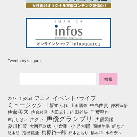
Tweets by seigura
イベント・ライブ
アニメ
22/7
TrySail
ミュージック
上坂すみれ
中島由貴
上田麗奈
仲村宗悟
伊藤美来
佐倉綾音
内田真礼
内田雄馬
千葉翔也
声優グランプリ
声グラ
声優図鑑
声おしばい
小倉唯
夏川椎菜
小野大輔
大西亜玖璃
岡咲美保
岬なこ
梅原裕一郎
悠木碧
指出毬亜
橋本和
水樹奈々
楠木ともり