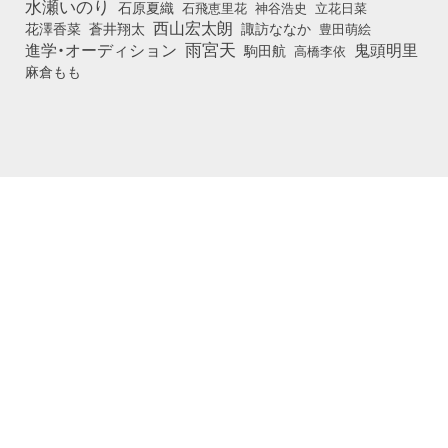
水瀬いのり
石原夏織
石飛恵里花
立花日菜
神谷浩史
西山宏太朗
花澤香菜
蒼井翔太
諏訪ななか
豊田萌絵
雨宮天
鬼頭明里
進学・オーディション
駒田航
高橋李依
麻倉もも