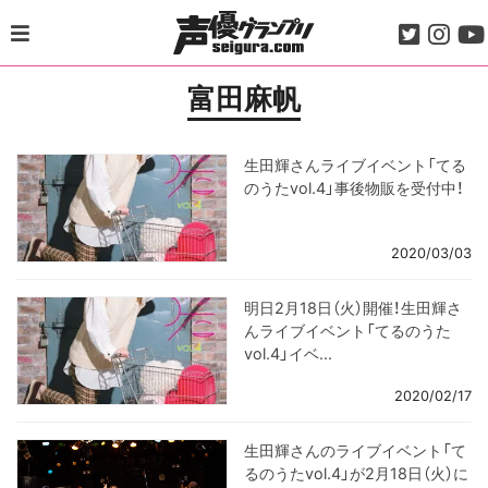
Skip
to
content
富田麻帆
生田輝さんライブイベント「てる
のうたvol.4」事後物販を受付中！
2020/03/03
明日2月18日（火）開催！生田輝さ
んライブイベント「てるのうた
vol.4」イベ...
2020/02/17
生田輝さんのライブイベント「て
るのうたvol.4」が2月18日（火）に