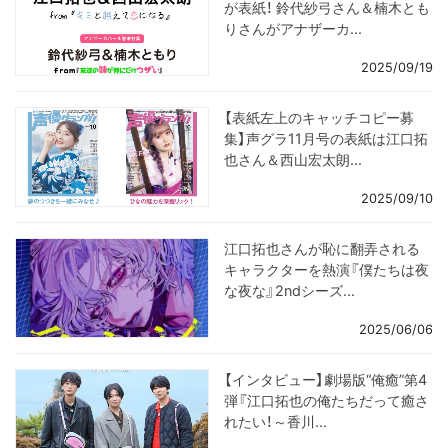
が表紙！ 鈴代紗弓さん＆楠木とも
りさんがアナザーカ...
2025/09/19
【表紙左上のキャッチコピー募
集】声グラ11月号の表紙は江口拓
也さん＆西山宏太朗...
2025/09/10
江口拓也さんが恥に翻弄される
キャラクターを熱演『僕たちは夜
な夜な』2ndシーズ...
2025/06/06
【インタビュー】劇場版“俺癒”第4
弾『江口拓也の俺たちだって癒さ
れたい！～香川...