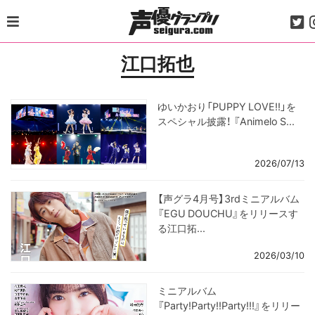
Skip
to
content
江口拓也
ゆいかおり「PUPPY LOVE!!」を
スペシャル披露！ 『Animelo S...
2026/07/13
【声グラ4月号】3rdミニアルバム
『EGU DOUCHU』をリリースす
る江口拓...
2026/03/10
ミニアルバム
『Party!Party!!Party!!!』をリリー