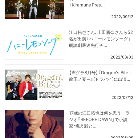
『Kiramune Pres...
2022/09/12
江口拓也さん、上田麗奈さんら52
名が出演『ハニーレモンソーダ』
朗読劇最速先行チ...
2022/08/03
【声グラ8月号】『Dragon's Bite ～
龍王ノ宴～』(ドラバイ)に出演...
2022/07/12
17歳の江口拓也は何を思う…ラ
ジオ『BEFORE DAWN』で小説
家・燃え殻と...
2022/06/09