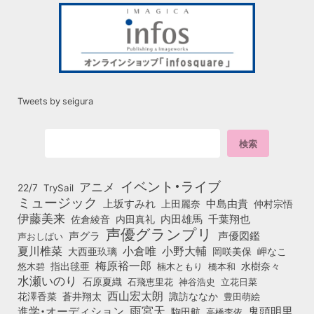
Tweets by seigura
イベント・ライブ
アニメ
22/7
TrySail
ミュージック
上坂すみれ
中島由貴
上田麗奈
仲村宗悟
伊藤美来
佐倉綾音
内田真礼
内田雄馬
千葉翔也
声優グランプリ
声グラ
声優図鑑
声おしばい
小倉唯
夏川椎菜
小野大輔
大西亜玖璃
岡咲美保
岬なこ
梅原裕一郎
悠木碧
指出毬亜
橋本和
水樹奈々
楠木ともり
水瀬いのり
石原夏織
石飛恵里花
立花日菜
神谷浩史
西山宏太朗
花澤香菜
蒼井翔太
諏訪ななか
豊田萌絵
雨宮天
鬼頭明里
進学・オーディション
駒田航
高橋李依