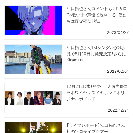
江口拓也さんコメントも！ボカロ
P×歌い手×声優で展開する「僕た
ちは夜な夜な」第...
2023/04/27
江口拓也さん1stシングルが3形
態で5月10日に発売決定！さらに
Kiramun...
2023/02/01
12月21日（水）発売！ 人気声優コ
ラボワイヤレスイヤホンにオリ
ジナルボイスド...
2022/12/21
【ライブレポート】江口拓也さん
初のソロライブツアー