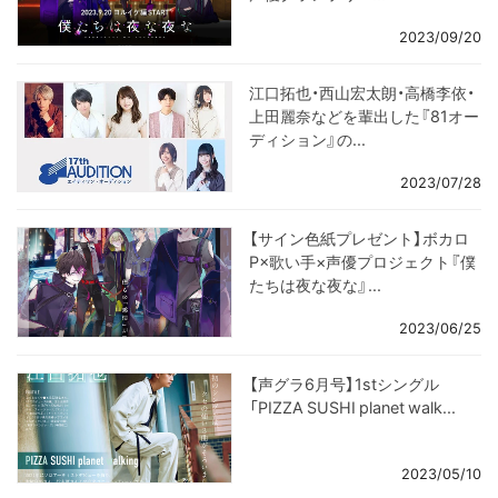
2023/09/20
江口拓也・西山宏太朗・高橋李依・
上田麗奈などを輩出した『81オー
ディション』の...
2023/07/28
【サイン色紙プレゼント】ボカロ
P×歌い手×声優プロジェクト『僕
たちは夜な夜な』...
2023/06/25
【声グラ6月号】1stシングル
「PIZZA SUSHI planet walk...
2023/05/10