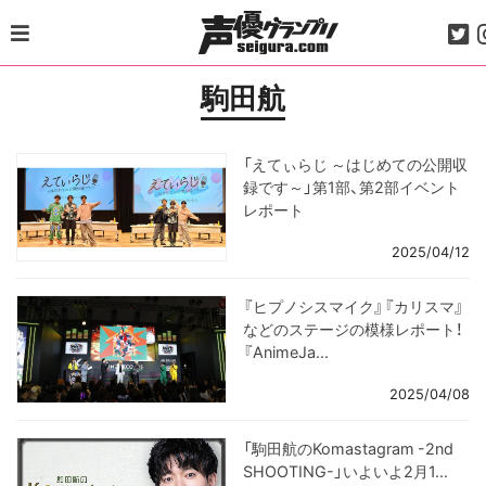
Skip
to
content
駒田航
「えてぃらじ ～はじめての公開収
録です～」第1部、第2部イベント
レポート
2025/04/12
『ヒプノシスマイク』『カリスマ』
などのステージの模様レポート！
『AnimeJa...
2025/04/08
「駒田航のKomastagram -2nd
SHOOTING-」いよいよ2月1...