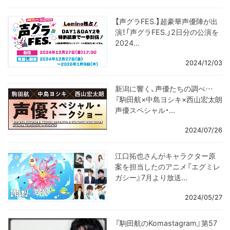
【声グラFES.】超豪華声優陣が出
演！「声グラFES.」2日分の公演を
2024...
2024/12/03
新潟に響く、声優たちの調べ…
『駒田航×中島ヨシキ×西山宏太朗
声優スペシャル・...
2024/07/26
江口拓也さんがキャラクター原
案を担当したのアニメ『エグミレ
ガシー』7月より放送...
2024/05/27
『駒田航のKomastagram』第57