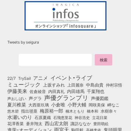
Tweets by seigura
イベント・ライブ
アニメ
22/7
TrySail
ミュージック
上坂すみれ
中島由貴
上田麗奈
仲村宗悟
伊藤美来
佐倉綾音
内田真礼
内田雄馬
千葉翔也
声優グランプリ
声グラ
声優図鑑
声おしばい
小倉唯
夏川椎菜
小野大輔
大西亜玖璃
岡咲美保
岬なこ
梅原裕一郎
悠木碧
指出毬亜
橋本和
水樹奈々
楠木ともり
水瀬いのり
石原夏織
石飛恵里花
立花日菜
神谷浩史
西山宏太朗
花澤香菜
蒼井翔太
諏訪ななか
豊田萌絵
雨宮天
鬼頭明里
進学・オーディション
駒田航
高橋李依