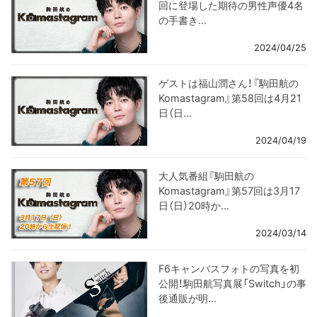
回に登場した期待の男性声優4名
の手書き...
2024/04/25
ゲストは福山潤さん！『駒田航の
Komastagram』第58回は4月21
日（日...
2024/04/19
大人気番組『駒田航の
Komastagram』第57回は3月17
日（日）20時か...
2024/03/14
F6キャンバスフォトの写真を初
公開！駒田航写真展「Switch」の事
後通販が明...