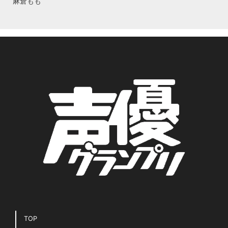
麻倉もも
TOP