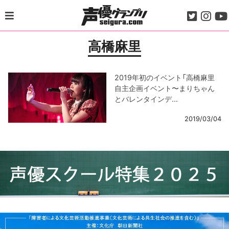
Skip
to
content
高橋麻里
2019年初のイベント「高橋麻里
自主企画イベント〜まりちゃん
とバレンタインデ...
2019/03/04