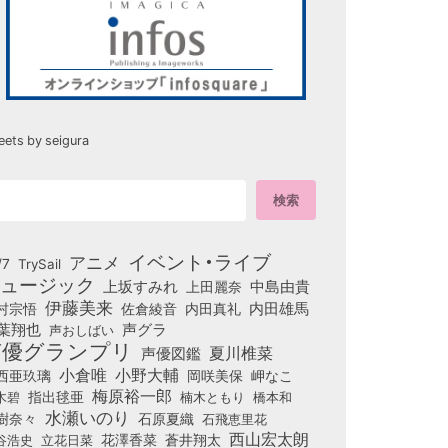
eets by seigura
イベント・ライブ
アニメ
/7
TrySail
ュージック
上坂すみれ
中島由貴
上田麗奈
伊藤美来
佐倉綾音
内田真礼
内田雄馬
村宗悟
葉翔也
声グラ
声おしばい
声優グランプリ
夏川椎菜
声優図鑑
小倉唯
小野大輔
西亜玖璃
岡咲美保
岬なこ
梅原裕一郎
木碧
指出毬亜
橋本和
楠木ともり
水瀬いのり
樹奈々
石原夏織
石飛恵里花
西山宏太朗
花澤香菜
立花日菜
蒼井翔太
谷浩史