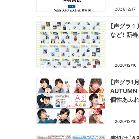
2021/12/17
【声グラ１
など！ 新
2020/12/10
【声グラ1
AUTUMN
個性あふれ
2020/12/10
表紙は『A