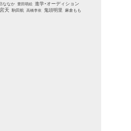
進学・オーディション
訪ななか
豊田萌絵
宮天
鬼頭明里
麻倉もも
駒田航
高橋李依