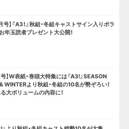
月号】『A3！』秋組・冬組キャストサイン入りポラ
春お年玉読者プレゼント大公開！
月号】W表紙・巻頭大特集には『A3!』SEASON
 & WINTERより秋組・冬組の10名が勢ぞろい！
る大ボリュームの内容に！
3!』より秋組・冬組キャスト総勢10名が大集