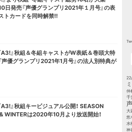
月10日発売『声優グランプリ2021年１月号』の表
ストカードを同時解禁!!
Tw
『A3!』秋組＆冬組キャストがW表紙＆巻頭大特
『声優グランプリ2021年1月号』の法人別特典が
22
ミ
仲
千
A3!』秋組キービジュアル公開！ SEASON
大
 & WINTERは2020年10月より放送開始！
悠
水
神