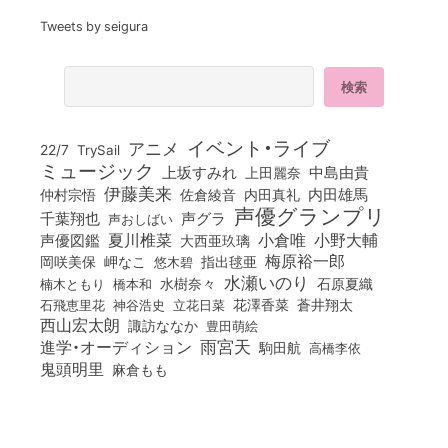
Tweets by seigura
イベント・ライブ
アニメ
22/7
TrySail
ミュージック
上坂すみれ
中島由貴
上田麗奈
伊藤美来
佐倉綾音
内田真礼
内田雄馬
仲村宗悟
声優グランプリ
千葉翔也
声グラ
声おしばい
小倉唯
夏川椎菜
小野大輔
声優図鑑
大西亜玖璃
梅原裕一郎
岡咲美保
岬なこ
悠木碧
指出毬亜
水瀬いのり
橋本和
水樹奈々
石原夏織
楠木ともり
花澤香菜
石飛恵里花
立花日菜
蒼井翔太
神谷浩史
西山宏太朗
諏訪ななか
豊田萌絵
雨宮天
進学・オーディション
駒田航
高橋李依
鬼頭明里
麻倉もも