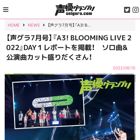
Skip
to
content
HOME
NEWS
【声グラ7月号】『A3! B...
【声グラ7月号】『A3! BLOOMING LIVE 2
022』DAY１レポートを掲載！ ソロ曲&
公演曲カット盛りだくさん！
2022/06/10