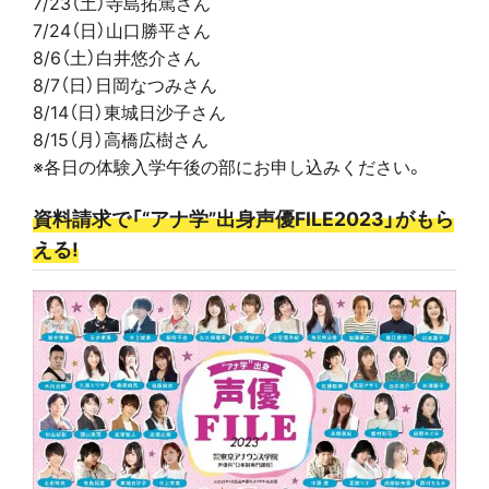
7/23（土）寺島拓篤さん
7/24（日）山口勝平さん
8/6（土）白井悠介さん
8/7（日）日岡なつみさん
8/14（日）東城日沙子さん
8/15（月）高橋広樹さん
※各日の体験入学午後の部にお申し込みください。
資料請求で「“アナ学”出身声優FILE2023」がもら
える!