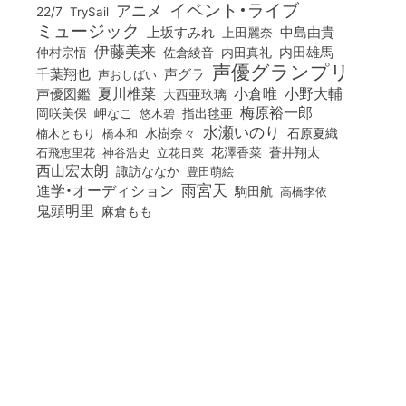
イベント・ライブ
アニメ
22/7
TrySail
ミュージック
上坂すみれ
中島由貴
上田麗奈
伊藤美来
佐倉綾音
内田真礼
内田雄馬
仲村宗悟
声優グランプリ
千葉翔也
声グラ
声おしばい
小倉唯
夏川椎菜
小野大輔
声優図鑑
大西亜玖璃
梅原裕一郎
岡咲美保
岬なこ
悠木碧
指出毬亜
水瀬いのり
橋本和
水樹奈々
石原夏織
楠木ともり
花澤香菜
石飛恵里花
立花日菜
蒼井翔太
神谷浩史
西山宏太朗
諏訪ななか
豊田萌絵
雨宮天
進学・オーディション
駒田航
高橋李依
鬼頭明里
麻倉もも