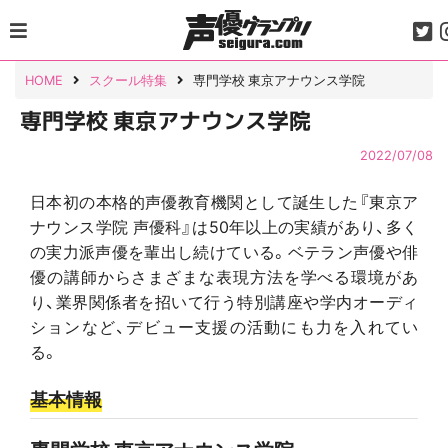
Skip
to
content
HOME
スクール特集
専門学校 東京アナウンス学院
専門学校 東京アナウンス学院
2022/07/08
日本初の本格的声優教育機関として誕生した『東京ア
ナウンス学院 声優科』は50年以上の実績があり、多く
の実力派声優を輩出し続けている。ベテラン声優や俳
優の講師からさまざまな表現方法を学べる環境があ
り、業界関係者を招いて行う特別講座や学内オーディ
ションなど、デビュー支援の活動にも力を入れてい
る。
基本情報