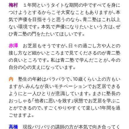
梅村
１年間というタイトな期間の中ですべてを身に
つけようとするからこそ大変なこともありますが、本
気で声優を目指そうと思うのなら、青二塾はこれ以上
ない環境です。本気で声優になりたいという方は、ぜ
ひ青二塾の門をたたいてほしいです。
赤澤
お芝居もそうですが、日々の過ごし方や人との
接し方など細かいところまで見てくださるのが青二塾
の良いところです。私は青二塾で学んだことが、今の
自分の心の支えになっています。
内
塾生の年齢はバラバラで、10歳くらい上の方もい
ますが、みんなが良いモチベーションでお芝居できる
ようにと一人ひとりが意識しています。まさに塾長の
おっしゃる「他者に思いを致す」状態でお芝居を学ぶこ
とができるので、すごくやりやすくて楽しい1年間を過
ごせますよ。
高橋
現役バリバリの講師の方が本気で向き合ってく