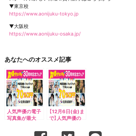
▼東京校
https://www.aonijuku-tokyo.jp
▼大阪校
https://www.aonijuku-osaka.jp/
あなたへのオススメ記事
人気声優の電子
【12月6日(金)ま
写真集が最大
で】人気声優の
70%OFF！「声優
電子写真集が最
グランプリ30周
大70%OFF！「声