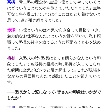
高橋
青二塾の理念や、生涯俳優としてやっていくと
はどういうことなのかを教えていただきました。生半
可な１年を過ごしていてはそこにはたどり着けないと
思って、身が引き締まりました。
赤澤
俳優というのは本気で向き合って目指すべき、
魅力的なお仕事なんだよというお話を聞いて、私も頑
張って塾長の背中を追えるように頑張ろうと心を決め
ました。
梅村
入塾式の時、塾長はとても朗らかな方という印
象でした。でも最初の授業の時、塾長が入ってこられ
た瞬間に空気がピシッと引き締まって。これが現場さ
ながらの雰囲気なんだと感動したことを覚えていま
す。
――塾長からご覧になって、皆さんの印象はいかがで
したか？
古川
青二塾からジュニア所属になるのは簡単なこと