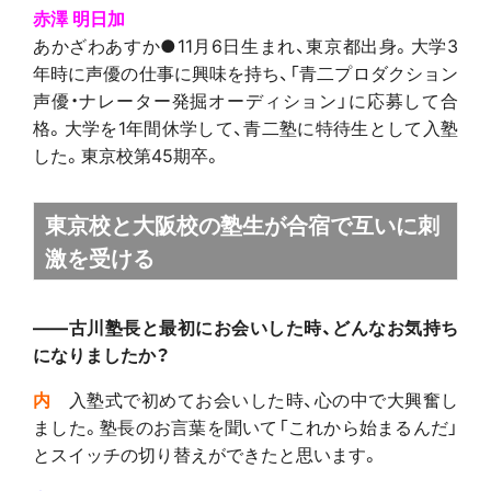
赤澤 明日加
あかざわあすか●11月6日生まれ、東京都出身。大学3
年時に声優の仕事に興味を持ち、「青二プロダクション
声優・ナレーター発掘オーディション」に応募して合
格。大学を1年間休学して、青二塾に特待生として入塾
した。東京校第45期卒。
東京校と大阪校の塾生が合宿で互いに刺
激を受ける
――古川塾長と最初にお会いした時、どんなお気持ち
になりましたか？
内
入塾式で初めてお会いした時、心の中で大興奮し
ました。塾長のお言葉を聞いて「これから始まるんだ」
とスイッチの切り替えができたと思います。