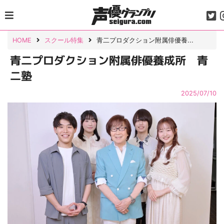
Skip
to
content
HOME
スクール特集
青二プロダクション附属俳優養...
青二プロダクション附属俳優養成所 青
二塾
2025/07/10