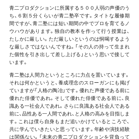
青二プロダクションに所属する５００人弱の声優のう
ち、６割５分くらいが青二塾卒です。タイトな履修期
間ですが、青二塾には短い期間の中でプロを育てるノ
ウハウがあります。独自の教本を作って行う授業は、
たしかに厳しい。ただ厳しいというのは恫喝するよう
な厳しさではないんですね。「その人の持って生まれ
た個性を引き出して差し上げる」という思いで接して
います。
青二塾は人間力というところに力点を置いています。
それは何かというと、養成理念のスローガンにも掲げ
ていますが「人格の陶冶」です。優れた声優である前に
優れた俳優であれ。そして優れた俳優である前に、良
識ある一社会人であれ。さらに良識ある社会人である
前に、品性ある一人間であれ、と人格の高みを目指しま
す。これは僕ら自身もまだ追いかけているところで、
共に学んでいきたいと思っています。年齢や演技経験
は関係ない。「未来の青二プロダクションを背負って