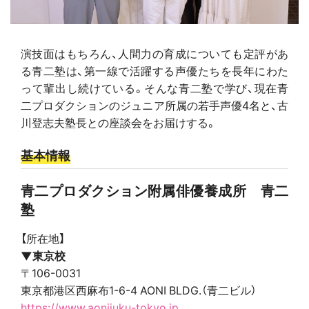
演技面はもちろん、人間力の育成についても定評があ
る青二塾は、第一線で活躍する声優たちを長年にわた
って輩出し続けている。そんな青二塾で学び、現在青
二プロダクションのジュニア所属の若手声優4名と、古
川登志夫塾長との座談会をお届けする。
基本情報
青二プロダクション附属俳優養成所 青二
塾
【所在地】
▼東京校
〒106-0031
東京都港区西麻布1-6-4 AONI BLDG.（青二ビル）
https://www.aonijuku-tokyo.jp