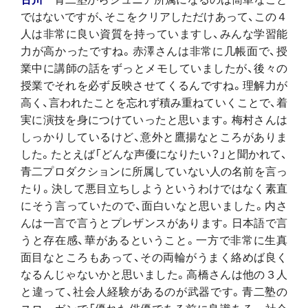
ではないですが、そこをクリアしただけあって、この４
人は非常に良い資質を持っていますし、みんな学習能
力が高かったですね。赤澤さんは非常に几帳面で、授
業中に講師の話をずっとメモしていましたが、後々の
授業でそれを必ず反映させてくるんですね。理解力が
高く、言われたことを忘れず積み重ねていくことで、着
実に演技を身につけていったと思います。梅村さんは
しっかりしているけど、意外と鷹揚なところがありま
した。たとえば「どんな声優になりたい？」と聞かれて、
青二プロダクションに所属していない人の名前を言っ
たり。決して悪目立ちしようというわけではなく素直
にそう言っていたので、面白いなと思いました。内さ
んは一言で言うとプレザンスがあります。日本語で言
うと存在感、華があるということ。一方で非常に生真
面目なところもあって、その両輪がうまく絡めば良く
なるんじゃないかと思いました。高橋さんは他の３人
と違って、社会人経験があるのが武器です。青二塾の
スローガンで「優れた俳優である前に良識ある一社会