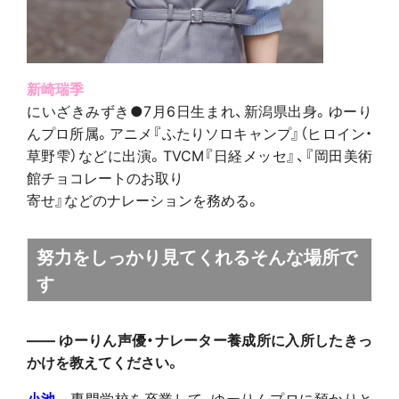
新崎瑞季
にいざきみずき●7月6日生まれ、新潟県出身。ゆーり
んプロ所属。アニメ『ふたりソロキャンプ』（ヒロイン・
草野雫）などに出演。TVCM『日経メッセ』、『岡田美術
館チョコレートのお取り
寄せ』などのナレーションを務める。
努力をしっかり見てくれるそんな場所で
す
―― ゆーりん声優・ナレーター養成所に入所したきっ
かけを教えてください。
小池
専門学校を卒業して、ゆーりんプロに預かりと