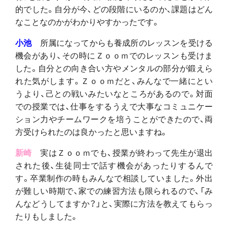
的でした。自分が今、どの段階にいるのか、課題はどん
なことなのかがわかりやすかったです。
小池
所属になってからも養成所のレッスンを受ける
機会があり、その時にＺｏｏｍでのレッスンも受けま
した。自分との向き合い方やメンタルの部分が鍛えら
れた気がします。Ｚｏｏｍだと、みんなで一緒にとい
うより、己との戦いみたいなところがあるので。対面
での授業では、仕事をするうえで大事なコミュニケー
ション力やチームワークを培うことができたので、両
方受けられたのは良かったと思いますね。
新崎
実はＺｏｏｍでも、授業が終わって先生が退出
された後、生徒同士で話す機会があったりするんで
す。卒業制作の時もみんなで相談していました。外出
が難しい時期で、家での練習方法も限られるので、「み
んなどうしてますか？」と、実際に方法を教えてもらっ
たりもしました。