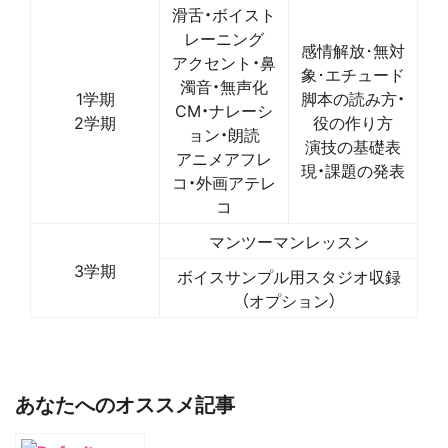
滑舌・ボイスト
レーニング
感情解放･無対
アクセント・鼻
象･エチュード
濁音・無声化
1学期
脚本の読み方・
CM・ナレーシ
2学期
役の作り方
ョン・朗読
演技の基礎表
アニメアフレ
現・課題の発表
コ・外画アテレ
コ
マンツーマンレッスン
3学期
ボイスサンプル用スタジオ収録
（オプション）
あなたへのオススメ記事