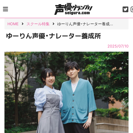
Skip
to
content
HOME
スクール特集
ゆーりん声優・ナレーター養成...
ゆーりん声優・ナレーター養成所
2025/07/10