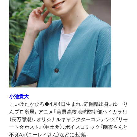
小池貴大
こいけたかひろ●4月4日生まれ、静岡県出身。ゆーり
んプロ所属。アニメ『美男高校地球防衛部ハイカラ！』
（長万部潮）、オリジナルキャラクターコンテンツ『リモ
ート☆ホスト』（亜土夢）、ボイスコミック『幽霊さんと
不良A』（ユーレイさん）などに出演。