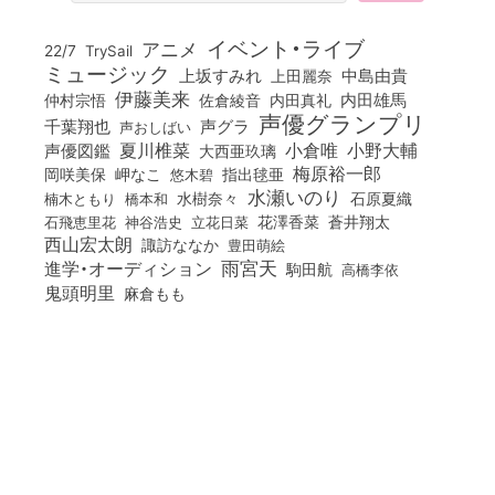
イベント・ライブ
アニメ
22/7
TrySail
ミュージック
上坂すみれ
中島由貴
上田麗奈
伊藤美来
佐倉綾音
内田真礼
内田雄馬
仲村宗悟
声優グランプリ
千葉翔也
声グラ
声おしばい
小倉唯
夏川椎菜
小野大輔
声優図鑑
大西亜玖璃
梅原裕一郎
岡咲美保
岬なこ
悠木碧
指出毬亜
水瀬いのり
橋本和
水樹奈々
石原夏織
楠木ともり
花澤香菜
石飛恵里花
立花日菜
蒼井翔太
神谷浩史
西山宏太朗
諏訪ななか
豊田萌絵
雨宮天
進学・オーディション
駒田航
高橋李依
鬼頭明里
麻倉もも