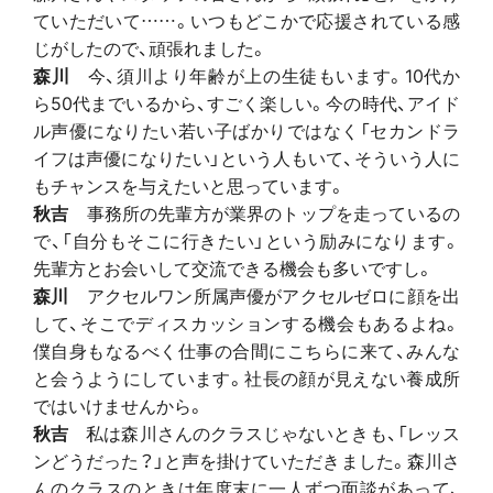
ていただいて……。いつもどこかで応援されている感
じがしたので、頑張れました。
森川
今、須川より年齢が上の生徒もいます。10代か
ら50代までいるから、すごく楽しい。今の時代、アイド
ル声優になりたい若い子ばかりではなく「セカンドラ
イフは声優になりたい」という人もいて、そういう人に
もチャンスを与えたいと思っています。
秋吉
事務所の先輩方が業界のトップを走っているの
で、「自分もそこに行きたい」という励みになります。
先輩方とお会いして交流できる機会も多いですし。
森川
アクセルワン所属声優がアクセルゼロに顔を出
して、そこでディスカッションする機会もあるよね。
僕自身もなるべく仕事の合間にこちらに来て、みんな
と会うようにしています。社長の顔が見えない養成所
ではいけませんから。
秋吉
私は森川さんのクラスじゃないときも、「レッス
ンどうだった？」と声を掛けていただきました。森川さ
んのクラスのときは年度末に一人ずつ面談があって、