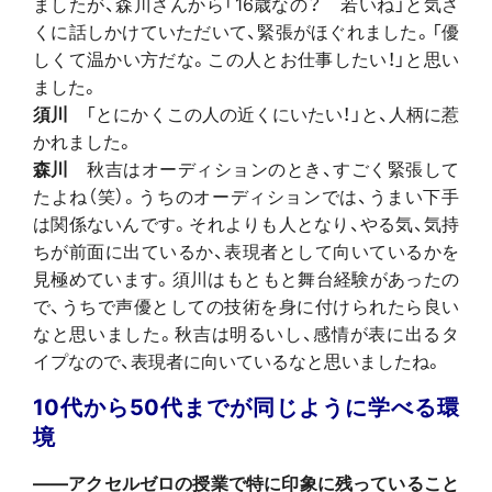
ましたが、森川さんから「16歳なの？ 若いね」と気さ
くに話しかけていただいて、緊張がほぐれました。「優
しくて温かい方だな。この人とお仕事したい！」と思い
ました。
須川
「とにかくこの人の近くにいたい！」と、人柄に惹
かれました。
森川
秋吉はオーディションのとき、すごく緊張して
たよね（笑）。うちのオーディションでは、うまい下手
は関係ないんです。それよりも人となり、やる気、気持
ちが前面に出ているか、表現者として向いているかを
見極めています。須川はもともと舞台経験があったの
で、うちで声優としての技術を身に付けられたら良い
なと思いました。秋吉は明るいし、感情が表に出るタ
イプなので、表現者に向いているなと思いましたね。
10代から50代までが同じように学べる環
境
――アクセルゼロの授業で特に印象に残っていること