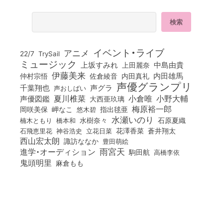
イベント・ライブ
アニメ
22/7
TrySail
ミュージック
上坂すみれ
中島由貴
上田麗奈
伊藤美来
佐倉綾音
内田真礼
内田雄馬
仲村宗悟
声優グランプリ
千葉翔也
声グラ
声おしばい
小倉唯
夏川椎菜
小野大輔
声優図鑑
大西亜玖璃
梅原裕一郎
岡咲美保
岬なこ
悠木碧
指出毬亜
水瀬いのり
橋本和
水樹奈々
石原夏織
楠木ともり
花澤香菜
石飛恵里花
立花日菜
蒼井翔太
神谷浩史
西山宏太朗
諏訪ななか
豊田萌絵
雨宮天
進学・オーディション
駒田航
高橋李依
鬼頭明里
麻倉もも