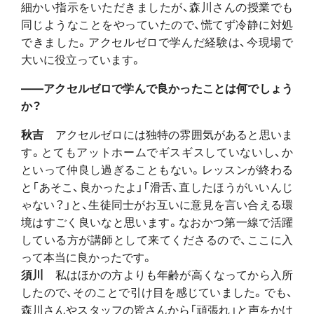
細かい指示をいただきましたが、森川さんの授業でも
同じようなことをやっていたので、慌てず冷静に対処
できました。アクセルゼロで学んだ経験は、今現場で
大いに役立っています。
――アクセルゼロで学んで良かったことは何でしょう
か？
秋吉
アクセルゼロには独特の雰囲気があると思いま
す。とてもアットホームでギスギスしていないし、か
といって仲良し過ぎることもない。レッスンが終わる
と「あそこ、良かったよ」「滑舌、直したほうがいいんじ
ゃない？」と、生徒同士がお互いに意見を言い合える環
境はすごく良いなと思います。なおかつ第一線で活躍
している方が講師として来てくださるので、ここに入
って本当に良かったです。
須川
私はほかの方よりも年齢が高くなってから入所
したので、そのことで引け目を感じていました。でも、
森川さんやスタッフの皆さんから「頑張れ」と声をかけ