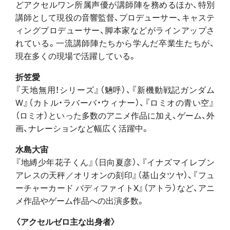
どアクセルワン所属声優が講師陣を務めるほか、特別
講師として現役の音響監督、プロデューサー、キャステ
ィングプロデューサー、脚本家などがラインアップさ
れている。一流講師陣たちから学んだ卒業生たちが、
現在多くの現場で活躍している。
折笠愛
『天地無用！シリーズ』（魎呼）、『新機動戦記ガンダム
W』（カトル・ラバーバ・ウィナー）、『ロミオの青い空』
（ロミオ）といった多数のアニメ作品に加え、ゲーム、外
画、ナレーションなど幅広く活躍中。
水島大宙
『地縛少年花子くん』（日向夏彦）、『イナズマイレブン
アレスの天秤／オリオンの刻印』（基山タツヤ）、『フュ
ーチャーカード バディファイトX』（アトラ）など、アニ
メ作品やゲーム作品への出演多数。
〈アクセルゼロ主な出身者〉