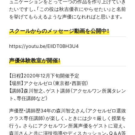
ュニケーションをとって一つの作品を作り上げていき
たいですし、「この役は秋吉優衣にやらせたい」と名前
を挙げてもらえるような声優になれればと思います。
スクールからのメッセージ動画を公開中！
https://youtu.be/EIlDT0BH3U4
声優体験教室が開催！
【日程】2020年12月下旬開催予定
【場所】アクセルゼロ（東京都・西新宿）
【講師】森川智之、ゲスト講師（アクセルワン所属タレン
ト、専任講師など）
声優歴・講師歴34年の森川智之さん（アクセルゼロ選抜
クラス専任講師）が楽しく、ときには少々厳しく授業を
行う。さらにアクセルワン所属声優をゲストに迎え、
森川さんと共に演技指導やディスカッション、Q＆A等