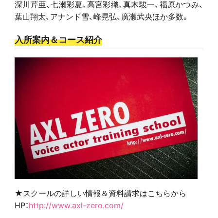
深川芹亜、七瀬彩夏、高宮彩織、真木駿一、福原かつみ、
葉山翔太、アナンド雪、峰晃弘、廣瀬武央ほか多数。
入所案内＆コース紹介
★スクールの詳しい情報＆資料請求はこちらから
HP：
http://www.axl-zero.com/