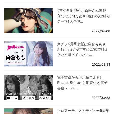
【声グラ5月号】小倉唯さん連載
「ゆいたいむ」第16回は深夜2時が
テーマ！天体観...
2022/04/08
声グラ4月号表紙は麻倉ももさ
ん！もちょが8年前に27歳で叶え
たいと思っていたこ...
2022/03/31
電子書籍から声が聴こえる！
Reader Storeから朗読付き電子
書籍レーベ...
2022/03/23
ソロアーティストデビュー5周年