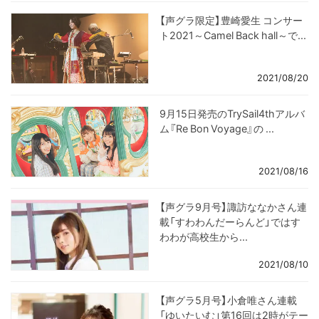
【声グラ限定】豊崎愛生 コンサー
ト2021～Camel Back hall～で...
2021/08/20
9月15日発売のTrySail4thアルバ
ム『Re Bon Voyage』の ...
2021/08/16
【声グラ9月号】諏訪ななかさん連
載「すわわんだーらんど」ではす
わわが高校生から...
2021/08/10
【声グラ5月号】小倉唯さん連載
「ゆいたいむ」第16回は2時がテー