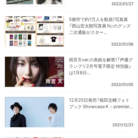
2022/01/27
5都市で約1万人を動員！写真展
『西山宏太朗写真展 N』のグッズ
二次通販がスター...
2022/01/06
雨宮天ver.の表紙を解禁！「声優グ
ランプリ2月号電子限定 特別版」
は1月8日...
2022/01/05
12月25日発売『植田圭輔フォト
ブック Showcase K ～premier...
2021/12/21