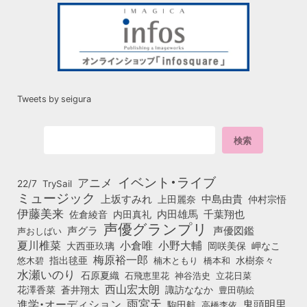
Tweets by seigura
イベント・ライブ
アニメ
22/7
TrySail
ミュージック
上坂すみれ
中島由貴
上田麗奈
仲村宗悟
伊藤美来
佐倉綾音
内田真礼
内田雄馬
千葉翔也
声優グランプリ
声グラ
声優図鑑
声おしばい
小倉唯
夏川椎菜
小野大輔
大西亜玖璃
岡咲美保
岬なこ
梅原裕一郎
悠木碧
指出毬亜
橋本和
水樹奈々
楠木ともり
水瀬いのり
石原夏織
石飛恵里花
立花日菜
神谷浩史
西山宏太朗
花澤香菜
蒼井翔太
諏訪ななか
豊田萌絵
雨宮天
鬼頭明里
進学・オーディション
駒田航
高橋李依