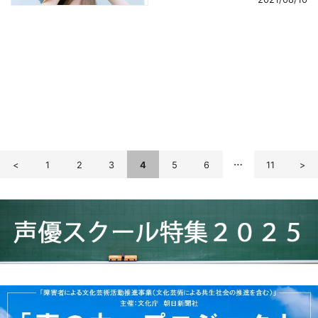
navigation
<
1
2
3
4
5
6
…
11
>