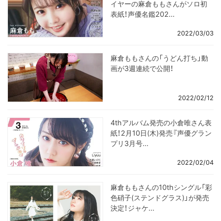
イヤーの麻倉ももさんがソロ初
表紙！声優名鑑202...
2022/03/03
麻倉ももさんの「うどん打ち」動
画が3週連続で公開！
2022/02/12
4thアルバム発売の小倉唯さん表
紙！2月10日(木)発売『声優グラン
プリ3月号...
2022/02/04
麻倉ももさんの10thシングル「彩
色硝子(ステンドグラス)」が発売
決定！ジャケ...