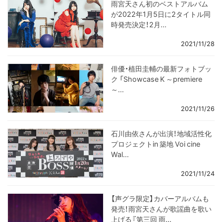
雨宮天さん初のベストアルバム
が2022年1月5日に2タイトル同
時発売決定！2月...
2021/11/28
俳優・植田圭輔の最新フォトブッ
ク 「Showcase K ～premiere
～...
2021/11/26
石川由依さんが出演！地域活性化
プロジェクトin 築地 Voi cine
Wal...
2021/11/24
【声グラ限定】カバーアルバムも
発売！雨宮天さんが歌謡曲を歌い
上げる『第三回 雨...