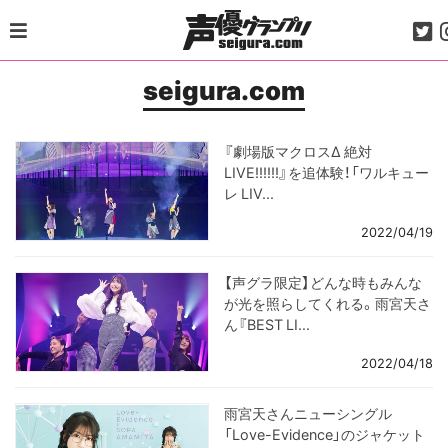
Skip
to
content
seigura.com
『劇場版マクロスΔ 絶対
LIVE!!!!!!』を追体験！「ワルキュー
レ LIV...
2022/04/19
【声グラ限定】どんな時もみんな
が光を照らしてくれる。雨宮天さ
ん『BEST LI...
2022/04/18
雨宮天さんニューシングル
「Love-Evidence」のジャケット