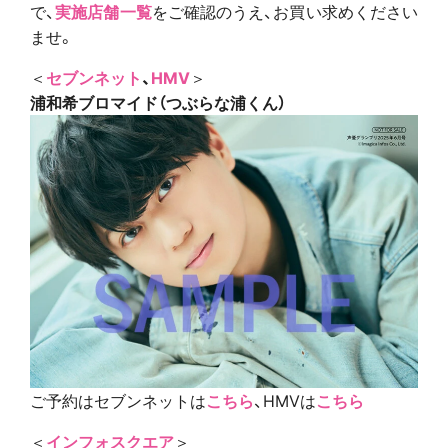
で、
実施店舗一覧
をご確認のうえ、お買い求めください
ませ。
＜
セブンネット
、
HMV
＞
浦和希ブロマイド（
つぶらな浦くん
）
ご予約はセブンネットは
こちら
、HMVは
こちら
＜
インフォスクエア
＞