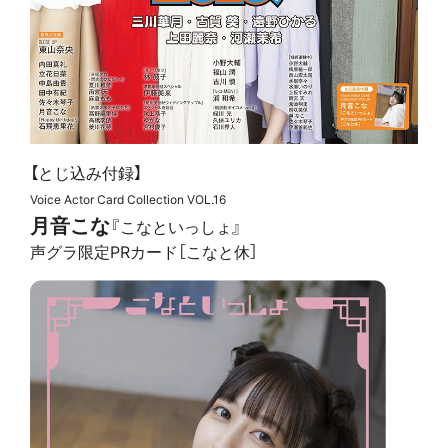
【とじ込み付録】
Voice Actor Card Collection VOL.16
月音こな
『こなといっしょ』
声グラ限定PRカード［こなと休］