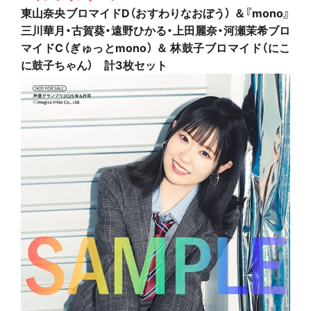
東山奈央ブロマイドD（おすわりなおぼう） ＆『mono』
三川華月・古賀葵・遠野ひかる・上田麗奈・河瀬茉希ブロ
マイドC（ぎゅっとmono） ＆ 林鼓子ブロマイド（
にこ
に鼓子ちゃん）
計3枚セット