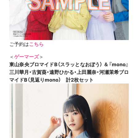
ご予約は
こちら
＜
ゲーマーズ
＞
東山奈央ブロマイドB（スラッとなおぼう） ＆『mono』
三川華月・古賀葵・遠野ひかる・上田麗奈・河瀬茉希ブロ
マイドB（見返りmono） 計2枚セット