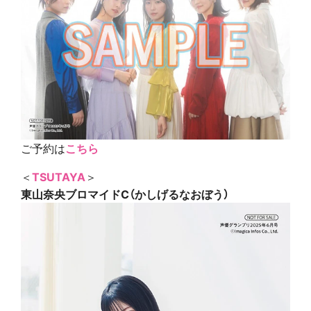
ご予約は
こちら
＜
TSUTAYA
＞
東山奈央ブロマイドC（かしげるなおぼう）