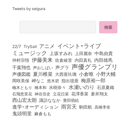
Tweets by seigura
イベント・ライブ
アニメ
22/7
TrySail
ミュージック
上坂すみれ
中島由貴
上田麗奈
伊藤美来
佐倉綾音
内田真礼
内田雄馬
仲村宗悟
声優グランプリ
千葉翔也
声グラ
声おしばい
小倉唯
夏川椎菜
小野大輔
声優図鑑
大西亜玖璃
梅原裕一郎
岡咲美保
岬なこ
悠木碧
指出毬亜
水瀬いのり
橋本和
水樹奈々
石原夏織
楠木ともり
花澤香菜
石飛恵里花
立花日菜
蒼井翔太
神谷浩史
西山宏太朗
諏訪ななか
豊田萌絵
雨宮天
進学・オーディション
駒田航
高橋李依
鬼頭明里
麻倉もも