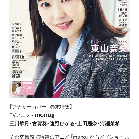
【アナザーカバー+巻末特集】
『mono』
TVアニメ
三川華月・古賀葵・遠野ひかる・
上田麗奈・河瀬茉希
その空気感で話題のアニメ『mono』からメインキャス