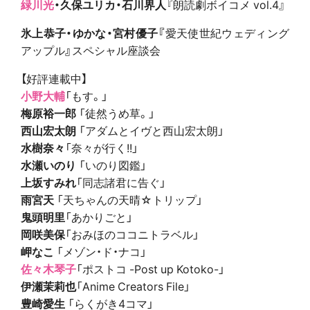
緑川光
・
久保ユリカ・
石川界人
『朗読劇ボイコメ vol.4』
氷上恭子・
ゆかな・
宮村優子『
愛天使世紀ウェディング
アップル
』
スペシャル座談会
【好評連載中】
小野大輔
「もす。」
梅原裕一郎
「徒然うめ草。」
西山宏太朗
「アダムとイヴと西山宏太朗」
水樹奈々
「奈々が行く!!」
水瀬いのり
「いのり図鑑」
上坂すみれ
「同志諸君に告ぐ」
雨宮天
「天ちゃんの天晴☆トリップ」
鬼頭明里
「あかりごと」
岡咲美保
「おみほのココニトラベル」
岬なこ
「メゾン・ド・ナコ」
佐々木琴子
「ポストコ -Post up Kotoko-」
伊瀬茉莉也
「Anime Creators File」
豊崎愛生
「らくがき4コマ」