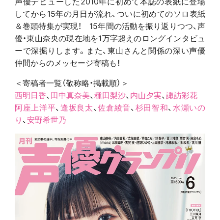
声優デビューした2010年に初めて本誌の表紙に登場
してから15年の月日が流れ、ついに初めてのソロ表紙
＆巻頭特集が実現！ 15年間の活動を振り返りつつ、声
優・東山奈央の現在地を1万字超えのロングインタビュ
ーで深掘りします。また、東山さんと関係の深い声優
仲間からのメッセージ寄稿も！
＜寄稿者一覧（敬称略・掲載順）＞
西明日香
、
田中真奈美
、
種田梨沙
、
内山夕実
、
諏訪彩花
阿座上洋平
、
逢坂良太
、
佐倉綾音
、
杉田智和
、
水瀬いの
り
、
安野希世乃