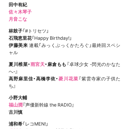
田中有紀
佐々木琴子
月音こな
林鼓子
「#トリセツ」
石飛恵里花
「Happy Birthday!」
伊藤美来
連載「みっくぶっくかたろぐ」最終回スペシ
ャル
夏川椎菜・
雨宮天
・
麻倉もも
『卓球少女 -閃光のかなた
へ-』
高野麻里佳・
高橋李依・
菱川花菜
『紫雲寺家の子供た
ち』
小野大輔
福山潤
『声優新幹線 the RADIO』
古川慎
浦和希
「レコMEN!」