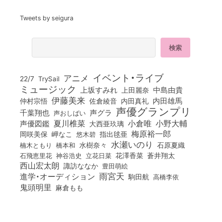
Tweets by seigura
イベント・ライブ
アニメ
22/7
TrySail
ミュージック
上坂すみれ
中島由貴
上田麗奈
伊藤美来
佐倉綾音
内田真礼
内田雄馬
仲村宗悟
声優グランプリ
千葉翔也
声グラ
声おしばい
小倉唯
夏川椎菜
小野大輔
声優図鑑
大西亜玖璃
梅原裕一郎
岡咲美保
岬なこ
悠木碧
指出毬亜
水瀬いのり
橋本和
水樹奈々
石原夏織
楠木ともり
花澤香菜
石飛恵里花
立花日菜
蒼井翔太
神谷浩史
西山宏太朗
諏訪ななか
豊田萌絵
雨宮天
進学・オーディション
駒田航
高橋李依
鬼頭明里
麻倉もも