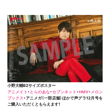
小野大輔B2サイズポスター
アニメイト
・
とらのあな
・
セブンネット
・
HMV
・
メロン
ブックス
・アニメガ（一部店舗）ほかで声グラ12月号を
ご購入いただくと
もらえます！