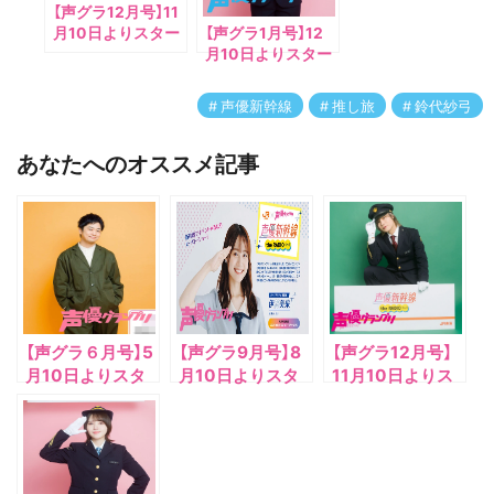
【声グラ12月号】11
月10日よりスター
【声グラ1月号】12
トの『声優新幹線
月10日よりスター
the RADIO』第七弾
トの『声優新幹線
を担当する岡本信
the RADIO』第8弾
声優新幹線
推し旅
鈴代紗弓
彦さんが登場！
を担当する鬼頭明
里さんが登場！
あなたへのオススメ記事
【声グラ６月号】5
【声グラ9月号】8
【声グラ12月号】
月10日よりスタ
月10日よりスタ
11月10日よりス
ートの『声優新幹
ートの『声優新幹
タートの『声優新
線 the RADIO』第
線 the RADIO』第
幹線 the RADIO』
一弾を担当する福
四弾を担当する伊
第七弾を担当する
山潤さんが登場！
藤美来さんが登
岡本信彦さんが登
場！
場！