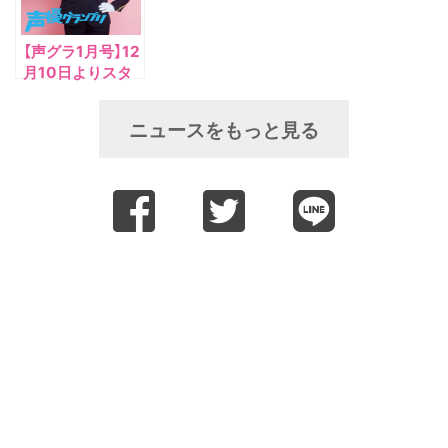
【声グラ1月号】12
月10日よりスタ
ートの『声優新幹
線 the RADIO』第
ニュースをもっと見る
8弾を担当する鬼
頭明里さんが登
場！