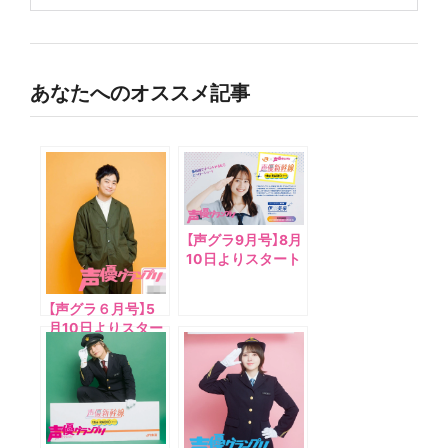
あなたへのオススメ記事
【声グラ9月号】8月
10日よりスタート
の『声優新幹線 the
RADIO』第四弾を
【声グラ６月号】5
担当する伊藤美来
月10日よりスター
さんが登場！
トの『声優新幹線
the RADIO』第一弾
を担当する福山潤
さんが登場！