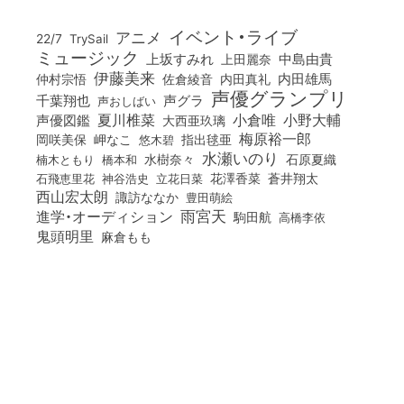
イベント・ライブ
アニメ
22/7
TrySail
ミュージック
上坂すみれ
中島由貴
上田麗奈
伊藤美来
佐倉綾音
内田真礼
内田雄馬
仲村宗悟
声優グランプリ
千葉翔也
声グラ
声おしばい
小倉唯
夏川椎菜
小野大輔
声優図鑑
大西亜玖璃
梅原裕一郎
岡咲美保
岬なこ
悠木碧
指出毬亜
水瀬いのり
橋本和
水樹奈々
石原夏織
楠木ともり
花澤香菜
石飛恵里花
立花日菜
蒼井翔太
神谷浩史
西山宏太朗
諏訪ななか
豊田萌絵
雨宮天
進学・オーディション
駒田航
高橋李依
鬼頭明里
麻倉もも