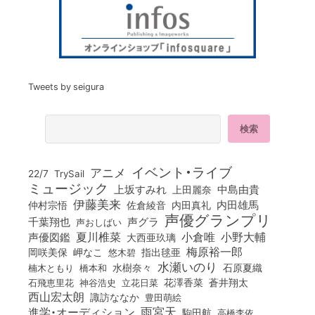
Tweets by seigura
イベント・ライブ
アニメ
22/7
TrySail
ミュージック
上坂すみれ
中島由貴
上田麗奈
伊藤美来
佐倉綾音
内田真礼
内田雄馬
仲村宗悟
声優グランプリ
千葉翔也
声グラ
声おしばい
小倉唯
夏川椎菜
小野大輔
声優図鑑
大西亜玖璃
梅原裕一郎
岡咲美保
岬なこ
悠木碧
指出毬亜
水瀬いのり
橋本和
水樹奈々
石原夏織
楠木ともり
花澤香菜
石飛恵里花
立花日菜
蒼井翔太
神谷浩史
西山宏太朗
諏訪ななか
豊田萌絵
雨宮天
進学・オーディション
駒田航
高橋李依