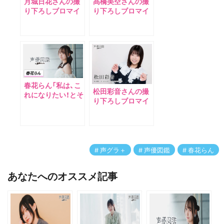
月城日花さんの撮
髙橋美空さんの撮
り下ろしブロマイ
り下ろしブロマイ
ドが「声グラ＋」よ
ドが「声グラ＋」よ
り販売開始！【声優
り販売開始！【声優
図鑑 by声優グラン
図鑑 by声優グラン
プリ】
プリ】
春花らん「私は、こ
松田彩音さんの撮
れになりたい！とそ
り下ろしブロマイ
の瞬間に決意しま
ドが「声グラ＋」よ
した」【声優図鑑 by
り販売開始！【声優
声優グランプリ】
図鑑 by声優グラン
プリ】
声グラ＋
声優図鑑
春花らん
あなたへのオススメ記事