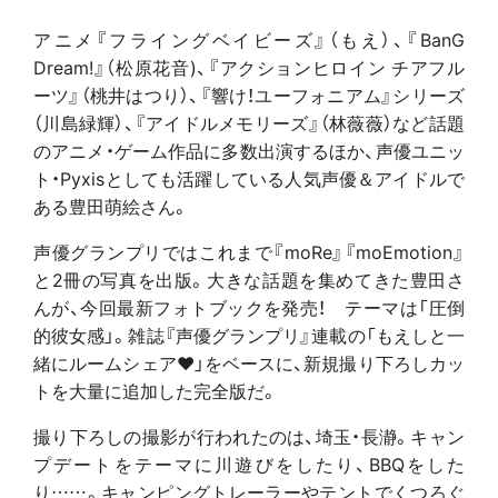
アニメ『フライングベイビーズ』（もえ）、『BanG
Dream!』（松原花音)、『アクションヒロイン チアフル
ーツ』（桃井はつり）、『響け！ユーフォニアム』シリーズ
（川島緑輝）、『アイドルメモリーズ』（林薇薇）など話題
のアニメ・ゲーム作品に多数出演するほか、声優ユニッ
ト・Pyxisとしても活躍している人気声優＆アイドルで
ある豊田萌絵さん。
声優グランプリではこれまで『moRe』『moEmotion』
と2冊の写真を出版。大きな話題を集めてきた豊田さ
んが、今回最新フォトブックを発売！ テーマは「圧倒
的彼女感」。雑誌『声優グランプリ』連載の「もえしと一
緒にルームシェア❤」をベースに、新規撮り下ろしカッ
トを大量に追加した完全版だ。
撮り下ろしの撮影が行われたのは、埼玉・長瀞。キャン
プデートをテーマに川遊びをしたり、BBQをした
り……。キャンピングトレーラーやテントでくつろぐ