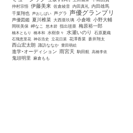
伊藤美来
佐倉綾音
内田真礼
内田雄馬
仲村宗悟
声優グランプリ
千葉翔也
声グラ
声おしばい
小倉唯
夏川椎菜
小野大輔
声優図鑑
大西亜玖璃
梅原裕一郎
岡咲美保
岬なこ
悠木碧
指出毬亜
水瀬いのり
橋本和
水樹奈々
石原夏織
楠木ともり
花澤香菜
石飛恵里花
立花日菜
蒼井翔太
神谷浩史
西山宏太朗
諏訪ななか
豊田萌絵
雨宮天
進学・オーディション
駒田航
高橋李依
鬼頭明里
麻倉もも