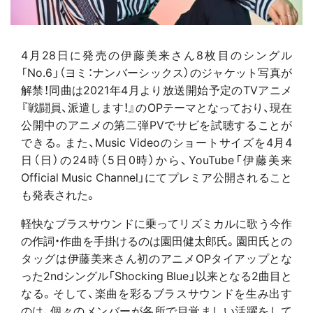
4月28日に発売の伊藤美来さん8枚目のシングル
「No.6」（ヨミ：ナンバーシックス）のジャケット写真が
解禁！同曲は2021年4月より放送開始予定のTVアニメ
『戦闘員、派遣します！』のOPテーマとなっており、現在
公開中のアニメの第二弾PVでサビを試聴することが
できる。また、Music Videoのショートサイズを4月4
日（日）の24時（5日0時）から、YouTube「伊藤美来
Official Music Channel」にてプレミア公開されること
も発表された。
軽快なブラスサウンドに乗ってリズミカルに歌う今作
の作詞・作曲を手掛けるのは園田健太郎氏。園田氏との
タッグは伊藤美来さん初のアニメOPタイアップとな
った2ndシングル「Shocking Blue」以来となる2曲目と
なる。そして、楽曲を彩るブラスサウンドを生み出す
のは、個々のメンバーが各所で目覚ましい活躍をして