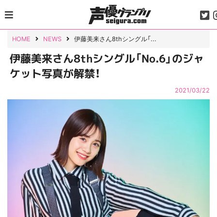
Skip
to
content
HOME
NEWS
伊藤美来さん8thシングル「...
伊藤美来さん8thシングル「No.6」のジャ
ケット写真が解禁！
2021/03/22