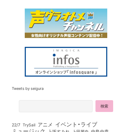
Tweets by seigura
イベント・ライブ
アニメ
22/7
TrySail
ミュージック
上坂すみれ
中島由貴
上田麗奈