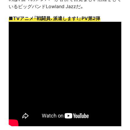
いるビッグバンドLowland Jazzだ。
■TVアニメ『戦闘員、派遣します！』PV第2弾