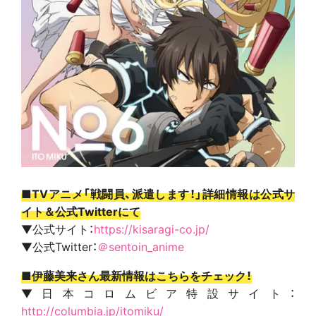
■TVアニメ「戦闘員、派遣します！」詳細情報は公式サ
イト＆公式Twitterにて
▼公式サイト：
https://kisaragi-co.jp/
▼公式Twitter：
＠sentoin_anime
■伊藤美来さん最新情報はこちらをチェック！
▼日本コロムビア特設サイト：
http://columbia.jp/itomiku/