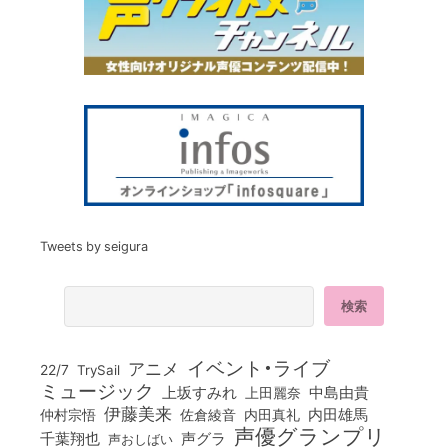
Tweets by seigura
イベント・ライブ
アニメ
22/7
TrySail
ミュージック
上坂すみれ
中島由貴
上田麗奈
伊藤美来
佐倉綾音
内田真礼
内田雄馬
仲村宗悟
声優グランプリ
千葉翔也
声グラ
声おしばい