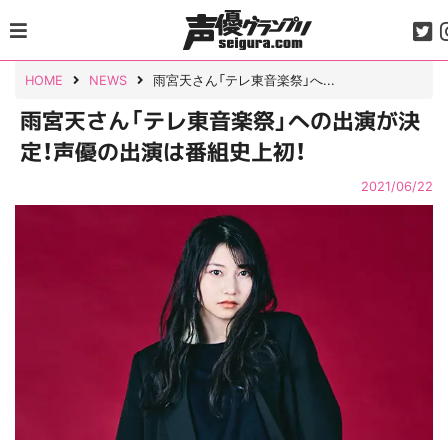
Skip
to
content
HOME
NEWS
雨宮天さん「テレ東音楽祭」へ...
雨宮天さん「テレ東音楽祭」への出演が決
定！声優の出演は番組史上初！
2021/06/22