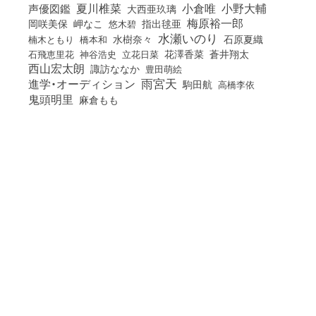
小倉唯
夏川椎菜
小野大輔
声優図鑑
大西亜玖璃
梅原裕一郎
岡咲美保
岬なこ
悠木碧
指出毬亜
水瀬いのり
橋本和
水樹奈々
石原夏織
楠木ともり
花澤香菜
石飛恵里花
立花日菜
蒼井翔太
神谷浩史
西山宏太朗
諏訪ななか
豊田萌絵
雨宮天
進学・オーディション
駒田航
高橋李依
鬼頭明里
麻倉もも