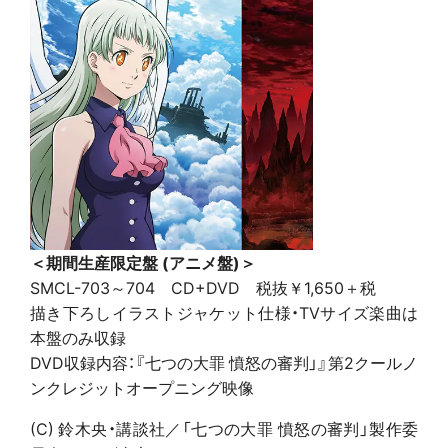
＜期間生産限定盤 (アニメ盤)＞
SMCL-703～704 CD+DVD 税抜￥1,650＋税
描き下ろしイラストジャケット仕様・TVサイズ楽曲は
本盤のみ収録
DVD収録内容：『七つの大罪 憤怒の審判」』第2クールノ
ンクレジットオープニング映像
(C) 鈴木央・講談社／「七つの大罪 憤怒の審判」製作委