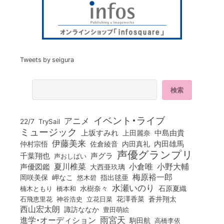
Tweets by seigura
イベント・ライブ
アニメ
22/7
TrySail
ミュージック
上坂すみれ
中島由貴
上田麗奈
伊藤美来
佐倉綾音
内田真礼
内田雄馬
仲村宗悟
声優グランプリ
千葉翔也
声グラ
声おしばい
小倉唯
夏川椎菜
小野大輔
声優図鑑
大西亜玖璃
梅原裕一郎
岡咲美保
岬なこ
悠木碧
指出毬亜
水瀬いのり
橋本和
水樹奈々
石原夏織
楠木ともり
花澤香菜
石飛恵里花
立花日菜
蒼井翔太
神谷浩史
西山宏太朗
諏訪ななか
豊田萌絵
雨宮天
進学・オーディション
駒田航
高橋李依