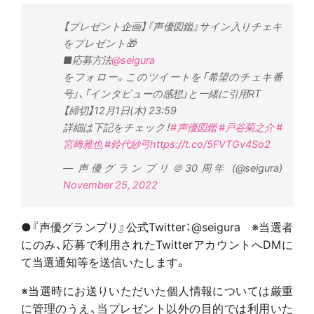
【プレゼント企画】『声優図鑑』サイン入りチェキ
をプレゼント🎁
■応募方法
@seigura
をフォロー。このツイートを「希望のチェキ番
号」、「インタビューの感想」と一緒に引用RT
【締切】12月1日(木) 23:59
詳細は下記をチェック！
#声優図鑑
#戸谷菊之介
#
宮﨑雅也
#鈴代紗弓
https://t.co/5FVTGv4So2
— 声優グランプリ＠30周年 (@seigura)
November 25, 2022
●『声優グランプリ』公式Twitter：@seigura ※当選者
にのみ、応募で利用されたTwitterアカウントへDMに
て当選通知等を送信いたします。
※当選時にお送りいただいた個人情報については厳重