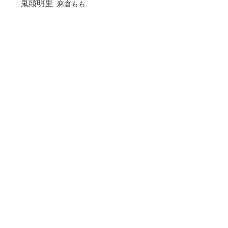
鬼頭明里
麻倉もも