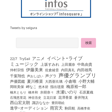
Tweets by seigura
イベント・ライブ
アニメ
22/7
TrySail
ミュージック
上坂すみれ
中島由貴
上田麗奈
伊藤美来
佐倉綾音
内田真礼
内田雄馬
仲村宗悟
声優グランプリ
千葉翔也
声グラ
声おしばい
小倉唯
夏川椎菜
小野大輔
声優図鑑
大西亜玖璃
梅原裕一郎
岡咲美保
岬なこ
悠木碧
指出毬亜
水瀬いのり
橋本和
水樹奈々
石原夏織
楠木ともり
花澤香菜
石飛恵里花
立花日菜
蒼井翔太
神谷浩史
西山宏太朗
諏訪ななか
豊田萌絵
雨宮天
進学・オーディション
駒田航
高橋李依