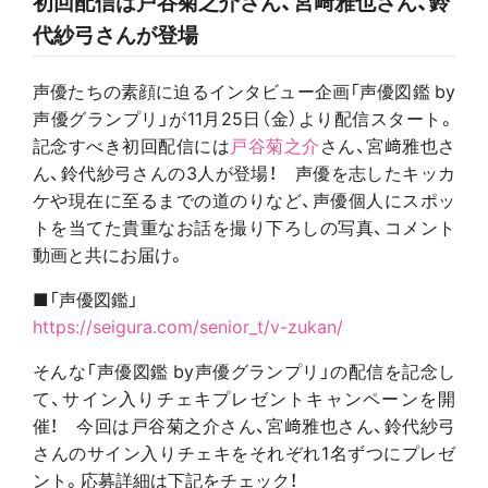
初回配信は戸谷菊之介さん、宮﨑雅也さん、鈴
代紗弓さんが登場
声優たちの素顔に迫るインタビュー企画「声優図鑑 by
声優グランプリ」が11月25日（金）より配信スタート。
記念すべき初回配信には
戸谷菊之介
さん、宮﨑雅也さ
ん、鈴代紗弓さんの3人が登場！ 声優を志したキッカ
ケや現在に至るまでの道のりなど、声優個人にスポッ
トを当てた貴重なお話を撮り下ろしの写真、コメント
動画と共にお届け。
■「声優図鑑」
https://seigura.com/senior_t/v-zukan/
そんな「声優図鑑 by声優グランプリ」の配信を記念し
て、サイン入りチェキプレゼントキャンペーンを開
催！ 今回は戸谷菊之介さん、宮﨑雅也さん、鈴代紗弓
さんのサイン入りチェキをそれぞれ1名ずつにプレゼ
ント。応募詳細は下記をチェック！