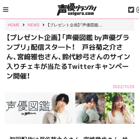
Skip
to
content
HOME
NEWS
【プレゼント企画】「声優図鑑...
【プレゼント企画】「声優図鑑 by声優グラ
ンプリ」配信スタ―ト！ 戸谷菊之介さ
ん、宮﨑雅也さん、鈴代紗弓さんのサイン
入りチェキが当たるTwitterキャンペー
ン開催！
2022/11/25