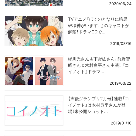
2020/06/24
TVアニメ『ぼくのとなりに暗黒
破壊神がいます。』のキャストが
解禁！ドラマCDで...
2019/08/16
緑川光さん＆下野紘さん、前野智
昭さん＆木村良平さん主演！ 『コ
イノオト』ドラマ...
2019/03/22
【声優グランプリ2月号】連載「コ
イノオト」は木村良平さんが登
場！未公開ショット...
2019/01/16