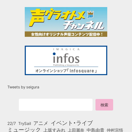
Tweets by seigura
イベント・ライブ
アニメ
22/7
TrySail
ミュージック
上坂すみれ
中島由貴
上田麗奈
仲村宗悟