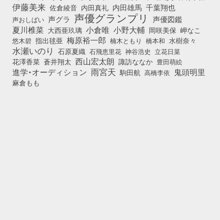
伊藤美来
佐倉綾音
内田真礼
内田雄馬
千葉翔也
声優グランプリ
声グラ
声優図鑑
声おしばい
小倉唯
夏川椎菜
小野大輔
大西亜玖璃
岡咲美保
岬なこ
梅原裕一郎
悠木碧
指出毬亜
橋本和
水樹奈々
楠木ともり
水瀬いのり
石原夏織
石飛恵里花
立花日菜
神谷浩史
西山宏太朗
花澤香菜
蒼井翔太
諏訪ななか
豊田萌絵
雨宮天
鬼頭明里
進学・オーディション
駒田航
高橋李依
麻倉もも