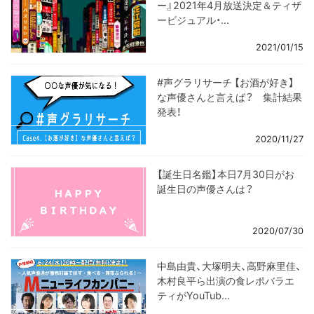
ー』2021年4月放送決定＆ティザ
ービジュアル・...
2021/01/15
#声グラリサーチ 【お酒が好き】
な声優さんと言えば？ 集計結果
発表！
2020/11/27
【誕生日名鑑】本日7月30日がお
誕生日の声優さんは？
2020/07/30
中島由貴、大塚明夫、高野麻里佳、
木村良平ら出演の食レポバラエ
ティがYouTub...