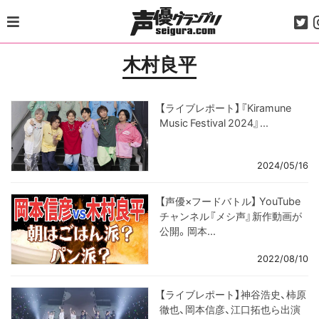
Skip
to
content
木村良平
【ライブレポート】『Kiramune
Music Festival 2024』...
2024/05/16
【声優×フードバトル】 YouTube
チャンネル『メシ声』新作動画が
公開。岡本...
2022/08/10
【ライブレポート】神谷浩史、柿原
徹也、岡本信彦、江口拓也ら出演