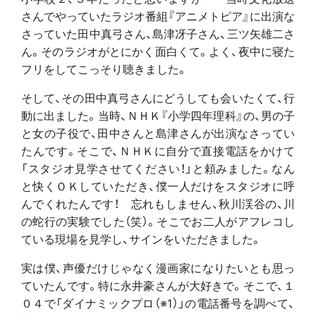
さんでやっていたラジオ番組『アニメトピア』に出演な
さっていた田中真弓さん、島津冴子さん、三ツ矢雄二さ
ん。そのラジオがとにかく面白くて。よく、夜中に寝た
フリをしてこっそり聴きました。
そして、その田中真弓さんにどうしても会いたくて、行
動に出ました。当時、ＮＨＫ『小学四年理科』の、男の子
と女の子役で、田中さんと島津さんが出演なさってい
たんです。そこで、ＮＨＫに自分で直接電話をかけて
「スタジオ見学させてください！」と頼みました。なん
と快くＯＫしていただき、僕一人だけをスタジオに呼
んでくれたんです！ 忘れもしません、秋川渓谷の、川
の蛇行の実験でした（笑）。そこでお二人がアフレコし
ている現場を見学し、サインをいただきました。
実は僕、声優だけじゃなく漫画家になりたいとも思っ
ていたんです。特に永井豪さんが大好きで。そこで、１
０４で「ダイナミックプロ（※1）」の電話番号を調べて、