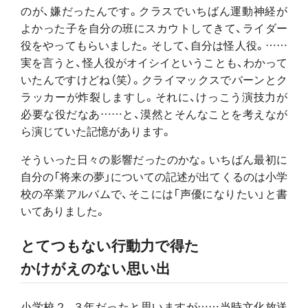
のが、嫌だったんです。クラスでいちばん運動神経が
よかった子を自分の班にスカウトしてきて、ライダー
役をやってもらいました。そして、自分は怪人役。……
実を言うと、怪人役がオイシイということも、わかって
いたんですけどね（笑）。クライマックスでバーンとク
ラッカーが炸裂しますし。それに、けっこう演技力が
必要な役だなあ……と、漠然とそんなことを考えなが
ら演じていた記憶があります。
そういった日々の影響だったのかな。いちばん最初に
自分の「将来の夢」についての記述が出てくるのは小学
校の卒業アルバムで、そこには「声優になりたい」と書
いてありました。
とてつもない行動力で得た
かけがえのない思い出
小学校２、３年だったと思いますが……当時文化放送