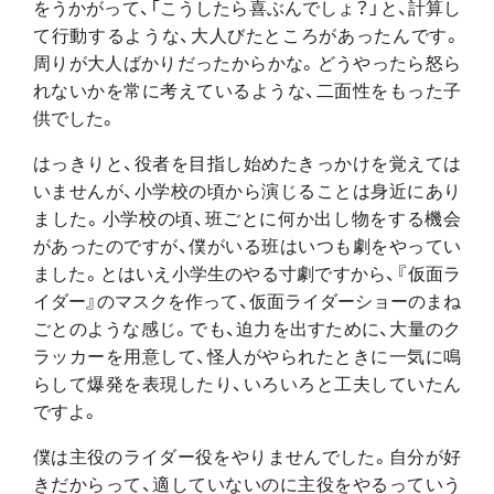
をうかがって、「こうしたら喜ぶんでしょ？」と、計算し
て行動するような、大人びたところがあったんです。
周りが大人ばかりだったからかな。どうやったら怒ら
れないかを常に考えているような、二面性をもった子
供でした。
はっきりと、役者を目指し始めたきっかけを覚えては
いませんが、小学校の頃から演じることは身近にあり
ました。小学校の頃、班ごとに何か出し物をする機会
があったのですが、僕がいる班はいつも劇をやってい
ました。とはいえ小学生のやる寸劇ですから、『仮面ラ
イダー』のマスクを作って、仮面ライダーショーのまね
ごとのような感じ。でも、迫力を出すために、大量のク
ラッカーを用意して、怪人がやられたときに一気に鳴
らして爆発を表現したり、いろいろと工夫していたん
ですよ。
僕は主役のライダー役をやりませんでした。自分が好
きだからって、適していないのに主役をやるっていう