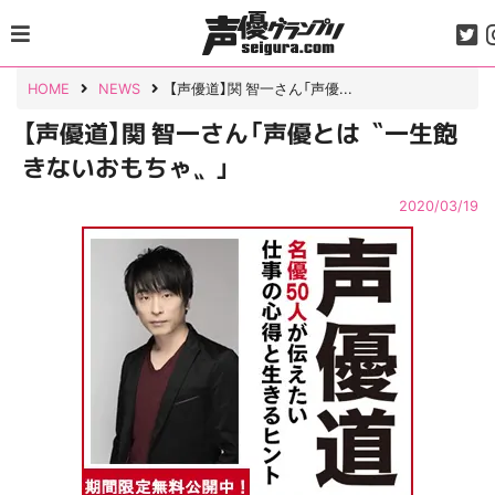
Skip
to
content
HOME
NEWS
【声優道】関 智一さん「声優...
【声優道】関 智一さん「声優とは〝一生飽
きないおもちゃ〟」
2020/03/19