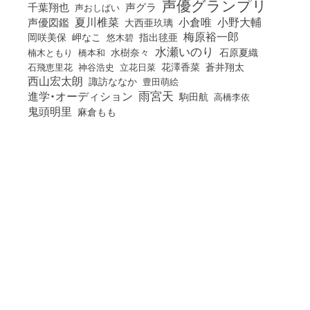
声優グランプリ
千葉翔也
声グラ
声おしばい
小倉唯
夏川椎菜
小野大輔
声優図鑑
大西亜玖璃
梅原裕一郎
岡咲美保
岬なこ
悠木碧
指出毬亜
水瀬いのり
橋本和
水樹奈々
石原夏織
楠木ともり
花澤香菜
石飛恵里花
立花日菜
蒼井翔太
神谷浩史
西山宏太朗
諏訪ななか
豊田萌絵
雨宮天
進学・オーディション
駒田航
高橋李依
鬼頭明里
麻倉もも