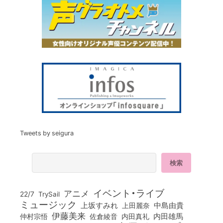
Tweets by seigura
イベント・ライブ
アニメ
22/7
TrySail
ミュージック
上坂すみれ
中島由貴
上田麗奈
伊藤美来
佐倉綾音
内田真礼
内田雄馬
仲村宗悟