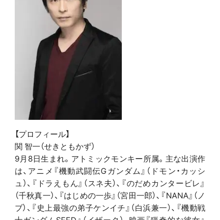
【プロフィール】
関 智一（せきともかず）
9月8日生まれ。アトミックモンキー所属。主な出演作
は、アニメ『機動武闘伝Gガンダム』（ドモン・カッシ
ュ）、『ドラえもん』（スネ夫）、『のだめカンタービレ』
（千秋真一）、『はじめの一歩』（宮田一郎）、『NANA』（ノ
ブ）、『史上最強の弟子ケンイチ』（白浜兼一）、『機動戦
士ガンダムSEED』（イザーク）、映画『猟奇的な彼女』