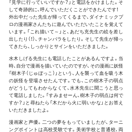
「見学に行っていいですか？」と電話をかけました。そ
して奇跡的に、呼んでいただくことができたんです！
外出中だった先生が帰ってくるまで、ダイナミックプ
ロの漫画家さんたちに遊んでいただいたことを覚えて
います。「これ描いて～」と、あだち充先生の絵を差し
出したり（！）、チャンバラをしたり。そして先生が帰っ
てきたら、しっかりとサインをいただきました。
水木しげる先生にも電話したことがあるんですよ。当
時、自分で漫画を描いていたのですが、その漫画に妖怪
「樹木子（じゅぼっこ）」という、人を襲って血を吸う木
の妖怪を登場させたんです。でも、この樹木子の弱点
がどうしてもわからなくて、水木先生に聞こうと思っ
て電話しました。「すみませーん、樹木子の弱点は何で
すか？」と尋ねたら「木だから火に弱いかな」とお答え
いただきましたよ。
漫画家と声優。二つの夢をもっていましたが、ターニ
ングポイントは高校受験です。美術学校と普通校、両