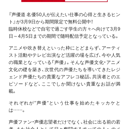
『声優道 名優50人が伝えたい仕事の心得と生きるヒン
ト』が3月9日から期間限定で無料公開中！
臨時休校などで自宅で過ごす学生の方々へ向けて3月9
日～4月5日までの期間で随時配信予定となっている。
アニメや吹き替えといった枠にとどまらず、アーティ
スト活動やテレビ出演など活躍の場を広げ、今や人気
の職業となっている「声優」。そんな声優文化・アニメ
文化の礎を築き、次世代の声優たちを導いてきたレジ
ェンド声優たちの貴重なアフレコ秘話、共演者とのエ
ピソードなど、ここでしか聞けない貴重なお話が満
載。
それぞれが“声優”という仕事を始めたキッカケと
は……。
声優ファン・声優志望者だけでなく、社会に出る前の若
者、また社会人として日々奮闘するすべての人へのメ