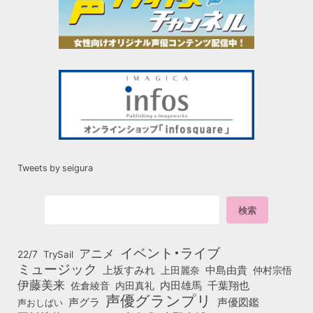
Tweets by seigura
イベント・ライブ
アニメ
22/7
TrySail
ミュージック
上坂すみれ
中島由貴
上田麗奈
仲村宗悟
伊藤美来
佐倉綾音
内田真礼
内田雄馬
千葉翔也
声優グランプリ
声グラ
声優図鑑
声おしばい