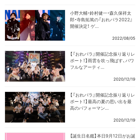
小野大輔・鈴村健一・森久保祥太
郎・寺島拓篤の『おれパラ2022』
開催決定！ ゲ...
2022/08/05
【『おれパラ』開催記念振り返りレ
ポート！】雨雲を吹っ飛ばす、パワ
フルなアーティ...
2020/12/19
【『おれパラ』開催記念振り返りレ
ポート！】最高の夏の思い出を最
高のパフォーマン...
2020/12/19
【誕生日名鑑】本日9月12日がお誕