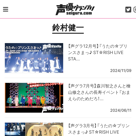
Skip
to
content
鈴村健一
【声グラ12月号】『うたの☆プリ
ンスさまっ♪ ST☆RISH LIVE
STA...
2024/11/09
【声グラ7月号】森川智之さんと檜
山修之さんの長寿イベント『おま
えらのためだろ！...
2024/06/11
【声グラ3月号】『うたの☆プリン
スさまっ♪ ST☆RISH LIVE