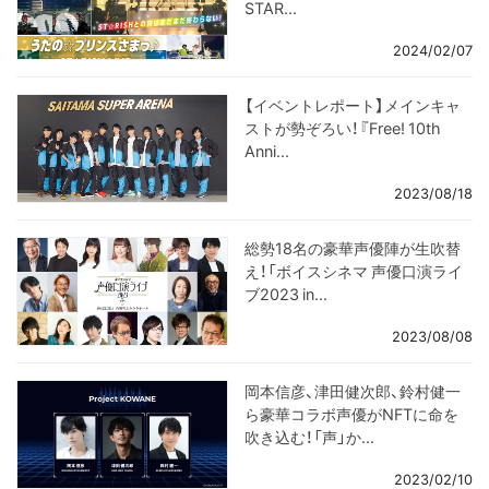
STAR...
2024/02/07
【イベントレポート】メインキャ
ストが勢ぞろい！『Free! 10th
Anni...
2023/08/18
総勢18名の豪華声優陣が生吹替
え！「ボイスシネマ 声優口演ライ
ブ2023 in...
2023/08/08
岡本信彦、津田健次郎、鈴村健一
ら豪華コラボ声優がNFTに命を
吹き込む！「声」か...
2023/02/10