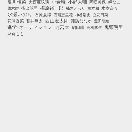
小倉唯
夏川椎菜
小野大輔
大西亜玖璃
岡咲美保
岬なこ
梅原裕一郎
悠木碧
指出毬亜
橋本和
水樹奈々
楠木ともり
水瀬いのり
石原夏織
石飛恵里花
立花日菜
神谷浩史
西山宏太朗
花澤香菜
蒼井翔太
諏訪ななか
豊田萌絵
雨宮天
鬼頭明里
進学・オーディション
駒田航
高橋李依
麻倉もも