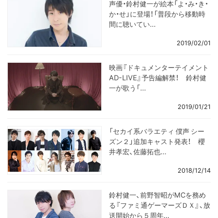
声優・鈴村健一が絵本「よ・み・き・
か・せ」に登場！「普段から移動時
間に聴いてい...
2019/02/01
映画『ドキュメンターテイメント
AD-LIVE』予告編解禁！ 鈴村健
一が歌う「...
2019/01/21
「セカイ系バラエティ 僕声 シー
ズン２」追加キャスト発表！ 櫻
井孝宏、佐藤拓也...
2018/12/14
鈴村健一、前野智昭がMCを務め
る『ファミ通ゲーマーズＤＸ』、放
送開始から５周年...