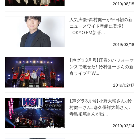
2019/08/15
人気声優・鈴村健一が平日朝の新
ニュースワイド番組に登場！
TOKYO FM新番...
2019/03/18
【声グラ3月号】圧巻のパフォーマ
ンスで魅せた！ 鈴村健一さんの新
春ライブ『"W...
2019/02/17
【声グラ3月号】小野大輔さん、鈴
村健一さん、森久保祥太郎さん、
寺島拓篤さんが出...
2019/02/14