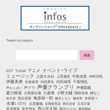
Tweets by seigura
イベント・ライブ
アニメ
22/7
TrySail
ミュージック
上坂すみれ
中島由貴
上田麗奈
仲村宗悟
伊藤美来
佐倉綾音
内田真礼
内田雄馬
千葉翔也
声優グランプリ
声グラ
声優図鑑
声おしばい
小倉唯
夏川椎菜
小野大輔
大西亜玖璃
岡咲美保
岬なこ
梅原裕一郎
悠木碧
指出毬亜
橋本和
水樹奈々
楠木ともり
水瀬いのり
石原夏織
石飛恵里花
立花日菜
神谷浩史
西山宏太朗
花澤香菜
蒼井翔太
諏訪ななか
豊田萌絵