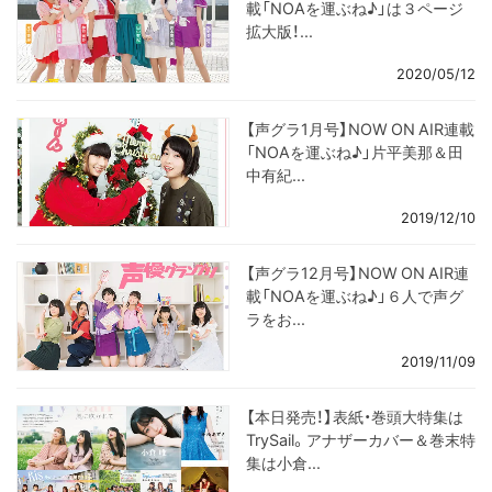
載「NOAを運ぶね♪」は３ページ
拡大版！...
2020/05/12
【声グラ1月号】NOW ON AIR連載
「NOAを運ぶね♪」片平美那＆田
中有紀...
2019/12/10
【声グラ12月号】NOW ON AIR連
載「NOAを運ぶね♪」６人で声グ
ラをお...
2019/11/09
【本日発売！】表紙・巻頭大特集は
TrySail。アナザーカバー＆巻末特
集は小倉...