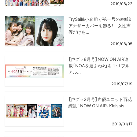
2019/08/22
TrySail&小倉 唯が第一号の表紙&
アナザーカバーを飾る！ 女性声
優だけを...
2019/08/05
【声グラ8月号】NOW ON AIR連
載「NOAを運ぶね♪」を１st フル
アル...
2019/07/19
【声グラ2月号】声優ユニット百花
繚乱！ NOW ON AIR、Kleissis...
2019/01/17