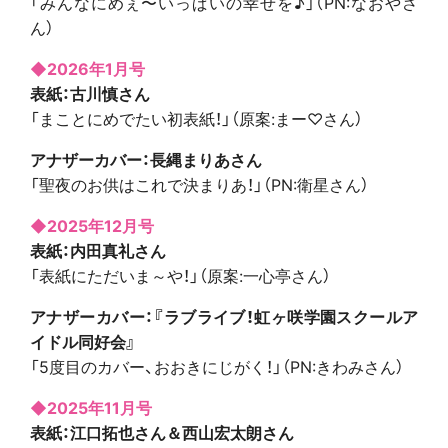
「みんなにめぇ〜いっぱいの幸せを♪」（PN:なおやさ
ん）
◆2026年1月号
表紙：古川慎さん
「まことにめでたい初表紙！」（原案:まー♡さん）
アナザーカバー：長縄まりあさん
「聖夜のお供はこれで決まりあ！」（PN:衛星さん）
◆2025年12月号
表紙：内田真礼さん
「表紙にただいま～や！」（原案:一心亭さん）
アナザーカバー：『ラブライブ！虹ヶ咲学園スクールア
イドル同好会』
「5度目のカバー、おおきにじがく！」（PN:きわみさん）
◆2025年11月号
表紙：江口拓也さん＆西山宏太朗さん