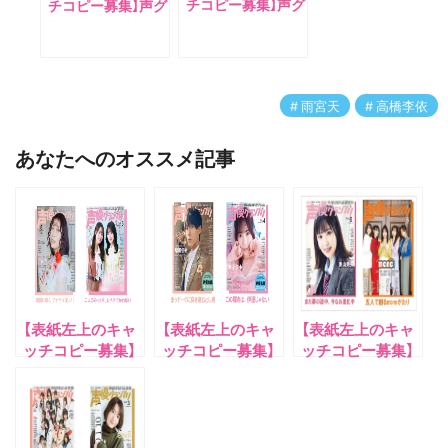
チコピー募集】声グ
チコピー募集】声グ
ラ4月号の表紙は
ラ7月号の表紙は
増田俊樹さん、アナ
TrySail 、アナザー
ザーカバーは伊達
カバーは矢野妃菜
さゆりさん！
喜さん!
雨宮天
高橋李依
あなたへのオススメ記事
【表紙左上のキャ
【表紙左上のキャ
【表紙左上のキャ
ッチコピー募集】
ッチコピー募集】
ッチコピー募集】
声グラ6月号の表
声グラ5月号の表
声グラ7月号の表
紙は山根綺さん、
紙は青山吉能さ
紙はTrySail 、ア
アナザーカバーは
ん、アナザーカバ
ナザーカバーは矢
夏吉ゆうこさん！
ーは伊藤美来さん
野妃菜喜さん!