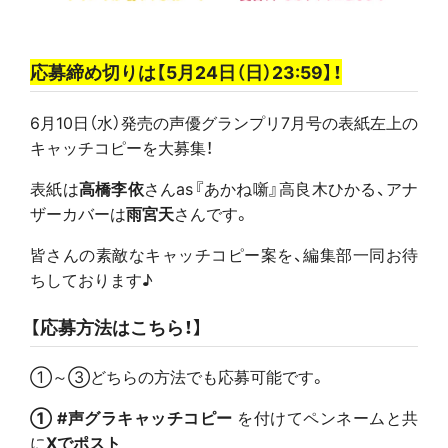
応募締め切りは【5月24日（日）23:59】！
6月10日（水）発売の声優グランプリ7月号の表紙左上の
キャッチコピーを大募集！
表紙は
高橋李依
さんas『あかね噺』高良木ひかる、アナ
ザーカバーは
雨宮天
さんです。
皆さんの素敵なキャッチコピー案を、編集部一同お待
ちしております♪
【応募方法はこちら！】
①～③どちらの方法でも応募可能です。
①
#声グラキャッチコピー
を付けてペンネームと共
に
Xでポスト