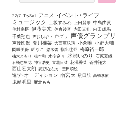
イベント・ライブ
アニメ
22/7
TrySail
ミュージック
上坂すみれ
中島由貴
上田麗奈
伊藤美来
佐倉綾音
内田真礼
内田雄馬
仲村宗悟
声優グランプリ
千葉翔也
声グラ
声おしばい
小倉唯
夏川椎菜
小野大輔
声優図鑑
大西亜玖璃
梅原裕一郎
岡咲美保
岬なこ
悠木碧
指出毬亜
水瀬いのり
橋本和
水樹奈々
石原夏織
楠木ともり
花澤香菜
石飛恵里花
立花日菜
蒼井翔太
神谷浩史
西山宏太朗
諏訪ななか
豊田萌絵
雨宮天
進学・オーディション
駒田航
高橋李依
鬼頭明里
麻倉もも