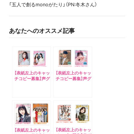
「五人で創るmonoがたり」（PN:冬木さん）
あなたへのオススメ記事
【表紙左上のキャッ
【表紙左上のキャッ
チコピー募集】声グ
チコピー募集】声グ
ラ6月号の表紙は
ラ5月号の表紙は
山根綺さん、アナザ
青山吉能さん、アナ
ーカバーは夏吉ゆ
ザーカバーは伊藤
うこさん！
美来さん&小倉唯
さん！
【表紙左上のキャッ
【表紙左上のキャッ