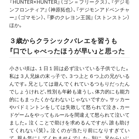
『HUNTER×HUNTER』（ゴン＝フリークス）、『デジモ
ンフロンティア』（神原拓也）、『デジモンアドベンチャ
ー』（ゴマモン）、『夢のクレヨン王国』（ストンストン）
ほか。
３歳からクラシックバレエを習うも
「口でしゃべったほうが早い」と思った
小さい頃は、１日１回は必ず泣いている子供でした。
私は３人兄妹の末っ子で、３つ上と６つ上の兄がいる
んです。兄としては遊んでくれているつもりだったん
でしょうけれど、性別も年齢も違うし、体力的にも能力
的にもまったくかなわないじゃないですか。サッカー
やバドミントンをしては失敗して怒られて泣き、カー
ドゲームをやってもルールを間違えて怒られて泣いて
ました。泣くことで助けを求めるんですが、誰も助け
てくれない（笑）。泣くのが当たり前になりすぎてい
て、親も気にしてくれませんでした。別に、兄からいじ