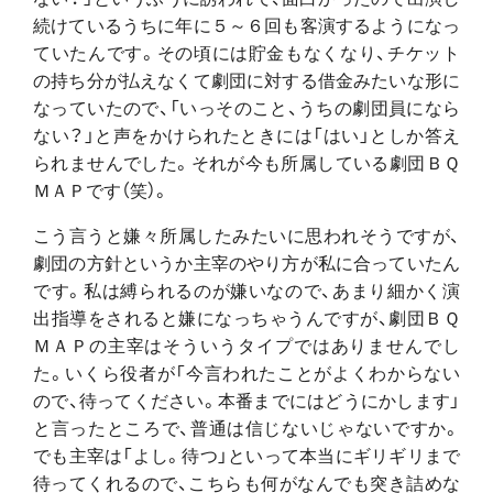
続けているうちに年に５～６回も客演するようになっ
ていたんです。その頃には貯金もなくなり、チケット
の持ち分が払えなくて劇団に対する借金みたいな形に
なっていたので、「いっそのこと、うちの劇団員になら
ない？」と声をかけられたときには「はい」としか答え
られませんでした。それが今も所属している劇団ＢＱ
ＭＡＰです（笑）。
こう言うと嫌々所属したみたいに思われそうですが、
劇団の方針というか主宰のやり方が私に合っていたん
です。私は縛られるのが嫌いなので、あまり細かく演
出指導をされると嫌になっちゃうんですが、劇団ＢＱ
ＭＡＰの主宰はそういうタイプではありませんでし
た。いくら役者が「今言われたことがよくわからない
ので、待ってください。本番までにはどうにかします」
と言ったところで、普通は信じないじゃないですか。
でも主宰は「よし。待つ」といって本当にギリギリまで
待ってくれるので、こちらも何がなんでも突き詰めな