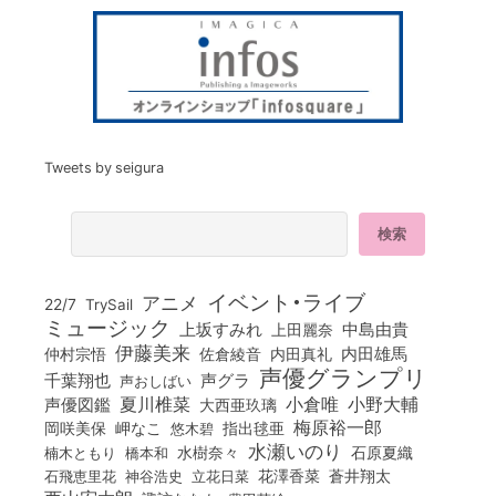
Tweets by seigura
イベント・ライブ
アニメ
22/7
TrySail
ミュージック
上坂すみれ
中島由貴
上田麗奈
伊藤美来
佐倉綾音
内田真礼
内田雄馬
仲村宗悟
声優グランプリ
千葉翔也
声グラ
声おしばい
小倉唯
夏川椎菜
小野大輔
声優図鑑
大西亜玖璃
梅原裕一郎
岡咲美保
岬なこ
悠木碧
指出毬亜
水瀬いのり
橋本和
水樹奈々
石原夏織
楠木ともり
花澤香菜
石飛恵里花
立花日菜
蒼井翔太
神谷浩史