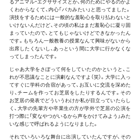
るアニマル・エクササイズとか、何のためにやるのかよ
くわからなくて、内心「バカみたい」と思ってました。
演技をするためには一般的な羞恥心を取り払わないと
いけないんだけど、その頃の私はまだ羞恥心に凝り固
まっていたので、とてもじゃないけどできなかったん
です。もちろん一般教養の授業なんて興味がないから
出席したくないし、あっという間に大学に行かなくな
ってしまったんです。
じゃあ大学をさぼって何をしていたのかというと、こ
れが不思議なことに演劇なんですよ（笑）。大学に入っ
てすぐに学科の合宿があって、お互いに交流を深めた
り、チームを作ってお芝居をしたりするんです。その
お芝居の発表でどういうわけか私が目立っていたらし
く、大学の先輩方や卒業生の方が学外で芝居の公演を
打つ際に「変なやつがいるから声をかけてみよう」みた
いな感じで呼ばれるようになりました。
それでいろいろな舞台に出演していたんですが、その