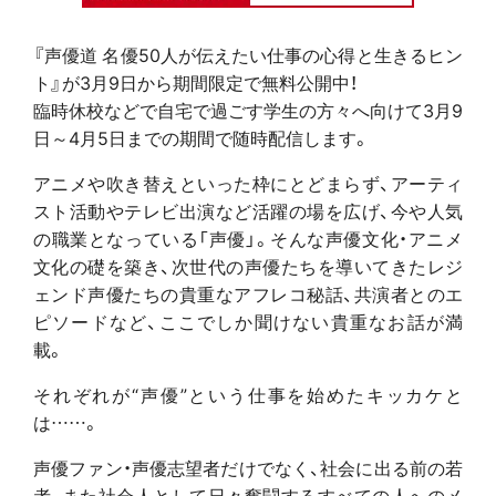
『声優道 名優50人が伝えたい仕事の心得と生きるヒン
ト』が3月9日から期間限定で無料公開中！
臨時休校などで自宅で過ごす学生の方々へ向けて3月9
日～4月5日までの期間で随時配信します。
アニメや吹き替えといった枠にとどまらず、アーティ
スト活動やテレビ出演など活躍の場を広げ、今や人気
の職業となっている「声優」。そんな声優文化・アニメ
文化の礎を築き、次世代の声優たちを導いてきたレジ
ェンド声優たちの貴重なアフレコ秘話、共演者とのエ
ピソードなど、ここでしか聞けない貴重なお話が満
載。
それぞれが“声優”という仕事を始めたキッカケと
は……。
声優ファン・声優志望者だけでなく、社会に出る前の若
者、また社会人として日々奮闘するすべての人へのメ