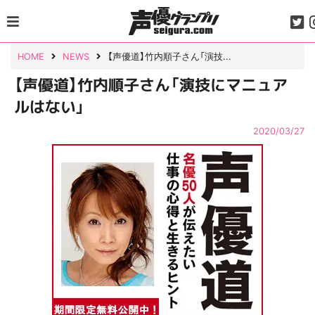
Skip
to
content
HOME
NEWS
【声優道】竹内順子さん「演技...
【声優道】竹内順子さん「演技にマニュア
ルはない」
2020/03/27