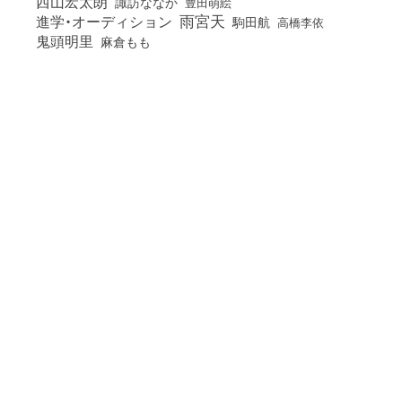
西山宏太朗
諏訪ななか
豊田萌絵
雨宮天
進学・オーディション
駒田航
高橋李依
鬼頭明里
麻倉もも