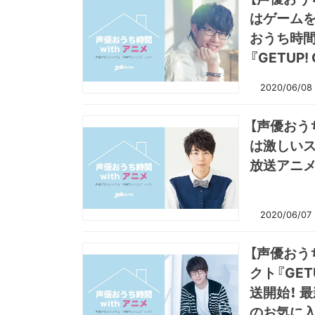
はゲーム
おうち時間
『GETUP! 
2020/06/08
【声優おう
は激しいス
放送アニメ『G
2020/06/07
【声優おう
クト『GET
送開始！ 
のお気に