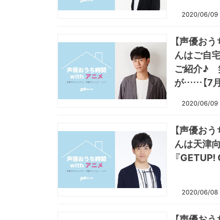
2020/06/09
【声優おう
んはご自
ご紹介♪
が……【7月
2020/06/09
【声優おう
んは天津向
『GETUP! 
2020/06/08
【声優おう