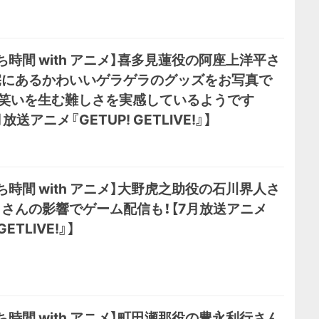
ち時間 with アニメ】喜多見蓮役の阿座上洋平さ
宅にあるかわいいゲラゲラのグッズをお写真で
 笑いを生む難しさを実感しているようです
放送アニメ『GETUP! GETLIVE!』】
ち時間 with アニメ】大野虎之助役の石川界人さ
さんの影響でゲーム配信も！【7月放送アニメ
GETLIVE!』】
ち時間 with アニメ】町田瀬那役の豊永利行さん