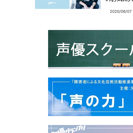
2020/06/07