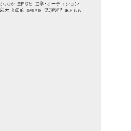
進学・オーディション
訪ななか
豊田萌絵
宮天
鬼頭明里
麻倉もも
駒田航
高橋李依