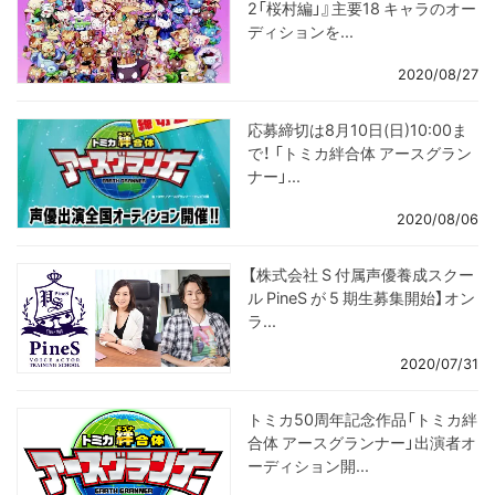
2「桜村編」』主要18 キャラのオー
ディションを...
2020/08/27
応募締切は8月10日(日)10:00ま
で！ 「トミカ絆合体 アースグラン
ナー」...
2020/08/06
【株式会社 S 付属声優養成スクー
ル PineS が 5 期生募集開始】オン
ラ...
2020/07/31
トミカ50周年記念作品「トミカ絆
合体 アースグランナー」出演者オ
ーディション開...