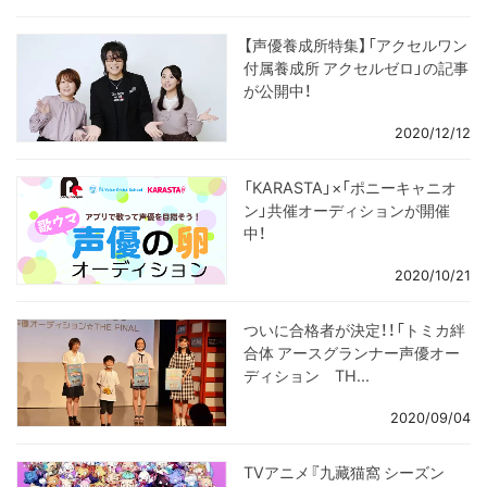
【声優養成所特集】「アクセルワン
付属養成所 アクセルゼロ」の記事
が公開中！
2020/12/12
「KARASTA」×「ポニーキャニオ
ン」共催オーディションが開催
中！
2020/10/21
ついに合格者が決定！！「トミカ絆
合体 アースグランナー声優オー
ディション TH...
2020/09/04
TVアニメ『九藏猫窩 シーズン