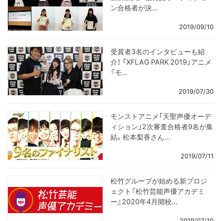
ン合格者が決...
2019/09/10
受賞者3名のインタビューも紹
介！ 「XFLAG PARK 2019」アニメ
『モ...
2019/07/30
モンストアニメ「天聖声優オーデ
ィション」2次審査合格者9名が集
結。松本梨香さん...
2019/07/11
松竹グループが始める新プロジ
ェクト『松竹芸能声優アカデミ
ー』2020年4月開校...
2019/07/10