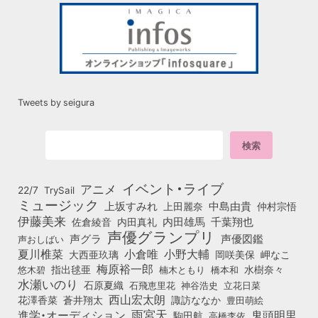
Tweets by seigura
イベント・ライブ
アニメ
22/7
TrySail
ミュージック
上坂すみれ
中島由貴
上田麗奈
仲村宗悟
伊藤美来
佐倉綾音
内田真礼
内田雄馬
千葉翔也
声優グランプリ
声グラ
声優図鑑
声おしばい
小倉唯
夏川椎菜
小野大輔
大西亜玖璃
岡咲美保
岬なこ
梅原裕一郎
悠木碧
指出毬亜
橋本和
水樹奈々
楠木ともり
水瀬いのり
石原夏織
石飛恵里花
立花日菜
神谷浩史
西山宏太朗
花澤香菜
蒼井翔太
諏訪ななか
豊田萌絵
雨宮天
鬼頭明里
進学・オーディション
駒田航
高橋李依