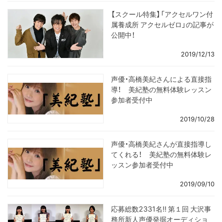
【スクール特集】「アクセルワン付
属養成所 アクセルゼロ」の記事が
公開中！
2019/12/13
声優・高橋美紀さんによる直接指
導！ 美紀塾の無料体験レッスン
参加者受付中
2019/10/28
声優・高橋美紀さんが直接指導し
てくれる！ 美紀塾の無料体験レ
ッスン参加者受付中
2019/09/10
応募総数2331名!! 第１回 大沢事
務所新人声優発掘オーディショ